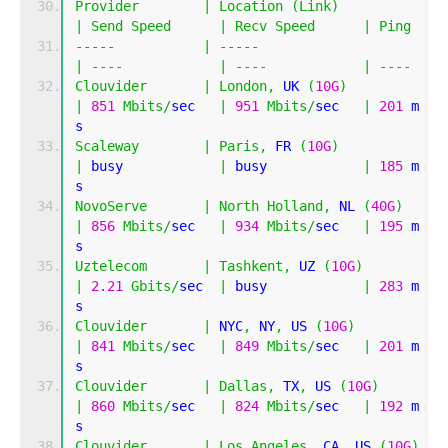
Provider
|
Location
(
Link
)
|
Send
Speed
|
Recv
Speed
|
Ping
-----
|
-----
|
----
|
----
|
----
Clouvider
|
London
,
 UK 
(
10G
)
|
851
Mbits
/
sec   
|
951
Mbits
/
sec   
|
201
 m
s         
Scaleway
|
Paris
,
 FR 
(
10G
)
|
 busy            
|
 busy            
|
185
 m
s         
NovoServe
|
North
Holland
,
 NL 
(
40G
)
|
856
Mbits
/
sec   
|
934
Mbits
/
sec   
|
195
 m
s         
Uztelecom
|
Tashkent
,
 UZ 
(
10G
)
|
2.21
Gbits
/
sec  
|
 busy            
|
283
 m
s         
Clouvider
|
 NYC
,
 NY
,
 US 
(
10G
)
|
841
Mbits
/
sec   
|
849
Mbits
/
sec   
|
201
 m
s         
Clouvider
|
Dallas
,
 TX
,
 US 
(
10G
)
|
860
Mbits
/
sec   
|
824
Mbits
/
sec   
|
192
 m
s         
Clouvider
|
Los
Angeles
,
 CA
,
 US 
(
10G
)