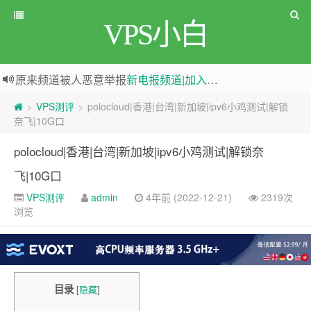
VPS小白
原来频道被人恶意举报
新电报频道
|
加入电报群
greenwebpage|香港|日本|新加坡|美国等多地vps测评|移动直连|1Gbps带宽|年付€29
VPS测评
polocloud|香港|台湾|新加坡|ipv6小鸡测试|解锁
>
>
奈飞|10G口
polocloud|香港|台湾|新加坡|ipv6小鸡测试|解锁奈
飞|10G口
VPS测评
admin
4年前 (2022-12-21)
2319次
浏览
目录
[
隐藏
]