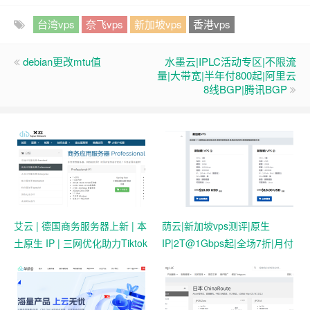
台湾vps
奈飞vps
新加坡vps
香港vps
debian更改mtu值
水墨云|IPLC活动专区|不限流
量|大带宽|半年付800起|阿里云
8线BGP|腾讯BGP
艾云 | 德国商务服务器上新 | 本
荫云|新加坡vps测评|原生
土原生 IP | 三网优化助力Tiktok
IP|2T@1Gbps起|全场7折|月付
业务 | 50 HKD/月起
$7起|解锁新加坡流媒体|移动直
连