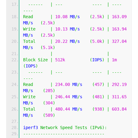
------
|
---
----
|
----
----
Read
|
10.08
 MB
/
s    
(
2.5k
)
|
163.09
MB
/
s   
(
2.5k
)
Write
|
10.13
 MB
/
s    
(
2.5k
)
|
163.94
MB
/
s   
(
2.5k
)
Total
|
20.22
 MB
/
s    
(
5.0k
)
|
327.04
MB
/
s   
(
5.1k
)
|
|
Block
Size
|
512k
(
IOPS
)
|
1m
(
IOPS
)
------
|
---
----
|
----
----
Read
|
234.00
 MB
/
s    
(
457
)
|
292.19
MB
/
s    
(
285
)
Write
|
246.44
 MB
/
s    
(
481
)
|
311.65
MB
/
s    
(
304
)
Total
|
480.44
 MB
/
s    
(
938
)
|
603.84
MB
/
s    
(
589
)
iperf3 
Network
Speed
Tests
(
IPv6
):
---------------------------------