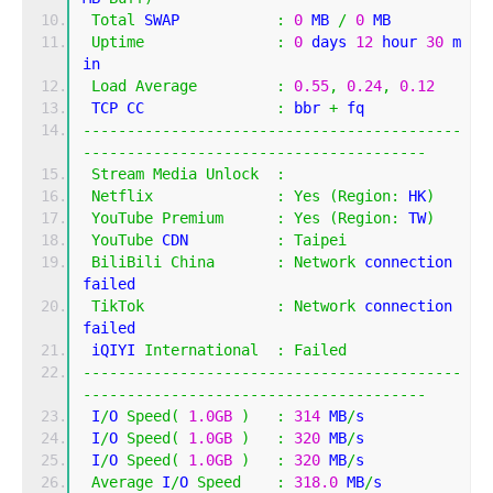
Total
 SWAP           
:
0
 MB 
/
0
 MB
Uptime
:
0
 days 
12
 hour 
30
 m
in
Load
Average
:
0.55
,
0.24
,
0.12
 TCP CC               
:
 bbr 
+
 fq
-------------------------------------------
---------------------------------------
Stream
Media
Unlock
:
Netflix
:
Yes
(
Region
:
 HK
)
YouTube
Premium
:
Yes
(
Region
:
 TW
)
YouTube
 CDN          
:
Taipei
BiliBili
China
:
Network
 connection 
failed
TikTok
:
Network
 connection 
failed
 iQIYI 
International
:
Failed
-------------------------------------------
---------------------------------------
 I
/
O 
Speed
(
1.0GB
)
:
314
 MB
/
s
 I
/
O 
Speed
(
1.0GB
)
:
320
 MB
/
s
 I
/
O 
Speed
(
1.0GB
)
:
320
 MB
/
s
Average
 I
/
O 
Speed
:
318.0
 MB
/
s