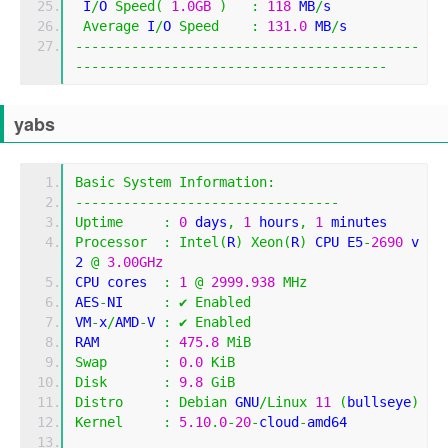
 I
/
O 
Speed
(
1.0GB
)
:
118
 MB
/
s
Average
 I
/
O 
Speed
:
131.0
 MB
/
s
-------------------------------------------
---------------------------------------
yabs
Basic
System
Information
:
---------------------------------
Uptime
:
0
 days
,
1
 hours
,
1
 minutes
Processor
:
Intel
(
R
)
Xeon
(
R
)
 CPU E5
-
2690
 v
2 
@
3.00GHz
CPU cores  
:
1
@
2999.938
MHz
AES
-
NI     
:
✔
Enabled
VM
-
x
/
AMD
-
V 
:
✔
Enabled
RAM        
:
475.8
MiB
Swap
:
0.0
KiB
Disk
:
9.8
GiB
Distro
:
Debian
 GNU
/
Linux
11
(
bullseye
)
Kernel
:
5.10
.
0
-
20
-
cloud
-
amd64