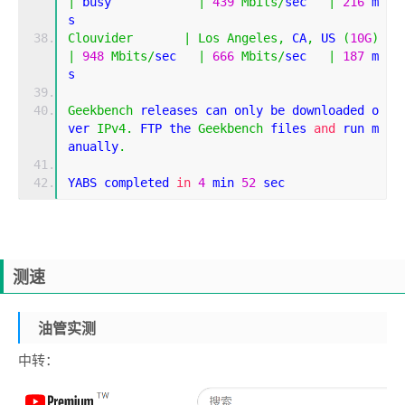
|
 busy            
|
439
Mbits
/
sec   
|
216
 m
s         
Clouvider
|
Los
Angeles
,
 CA
,
 US 
(
10G
)
|
948
Mbits
/
sec   
|
666
Mbits
/
sec   
|
187
 m
s         
Geekbench
 releases can only be downloaded o
ver 
IPv4
.
 FTP the 
Geekbench
 files 
and
 run m
anually
.
YABS completed 
in
4
 min 
52
 sec
测速
油管实测
中转：