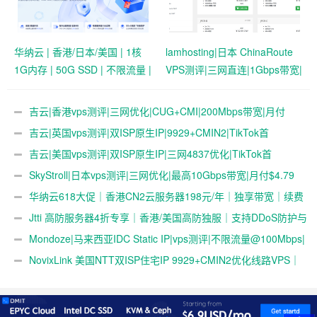
华纳云 | 香港/日本/美国 | 1核
lamhosting|日本 ChinaRoute
1G内存 | 50G SSD | 不限流量 |
VPS测评|三网直连|1Gbps带宽|
首月19.9元起
月付￥7.99起|解锁奈飞
&ChatGPT
吉云|香港vps测评|三网优化|CUG+CMI|200Mbps带宽|月付
￥42
吉云|英国vps测评|双ISP原生IP|9929+CMIN2|TikTok首
选|1T@1Gbps|月付￥47
吉云|美国vps测评|双ISP原生IP|三网4837优化|TikTok首
选|1T@1Gbps|月付￥42
SkyStroll|日本vps测评|三网优化|最高10Gbps带宽|月付$4.79
起
华纳云618大促｜香港CN2云服务器198元/年｜独享带宽｜续费
同价
Jtti 高防服务器4折专享｜香港/美国高防独服｜支持DDoS防护与
压力测试
Mondoze|马来西亚IDC Static IP|vps测评|不限流量@100Mbps|
解锁奈飞&tiktok&chatgpt|电信直连
NovixLink 美国NTT双ISP住宅IP 9929+CMIN2优化线路VPS｜
192小众号段｜34元/月起