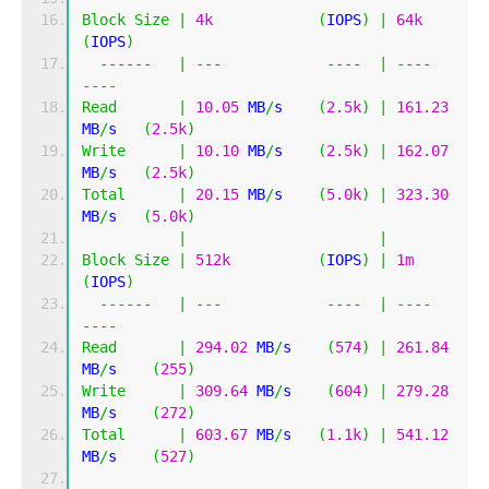
Block
Size
|
4k
(
IOPS
)
|
64k
(
IOPS
)
------
|
---
----
|
----
----
Read
|
10.05
 MB
/
s    
(
2.5k
)
|
161.23
MB
/
s   
(
2.5k
)
Write
|
10.10
 MB
/
s    
(
2.5k
)
|
162.07
MB
/
s   
(
2.5k
)
Total
|
20.15
 MB
/
s    
(
5.0k
)
|
323.30
MB
/
s   
(
5.0k
)
|
|
Block
Size
|
512k
(
IOPS
)
|
1m
(
IOPS
)
------
|
---
----
|
----
----
Read
|
294.02
 MB
/
s    
(
574
)
|
261.84
MB
/
s    
(
255
)
Write
|
309.64
 MB
/
s    
(
604
)
|
279.28
MB
/
s    
(
272
)
Total
|
603.67
 MB
/
s   
(
1.1k
)
|
541.12
MB
/
s    
(
527
)