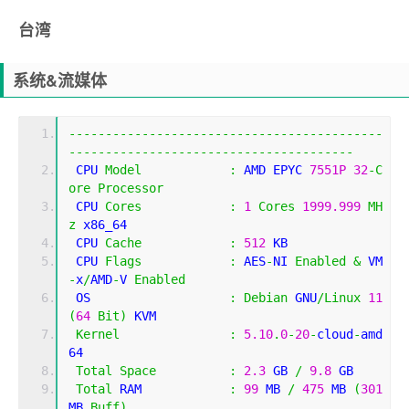
台湾
系统&流媒体
-------------------------------------------
---------------------------------------
 CPU 
Model
:
 AMD EPYC 
7551P
32
-
C
ore
Processor
 CPU 
Cores
:
1
Cores
1999.999
MH
z
 x86_64
 CPU 
Cache
:
512
 KB 
 CPU 
Flags
:
 AES
-
NI 
Enabled
&
 VM
-
x
/
AMD
-
V 
Enabled
 OS                   
:
Debian
 GNU
/
Linux
11
(
64
Bit
)
 KVM
Kernel
:
5.10
.
0
-
20
-
cloud
-
amd
64
Total
Space
:
2.3
 GB 
/
9.8
 GB 
Total
 RAM            
:
99
 MB 
/
475
 MB 
(
301
MB 
Buff
)