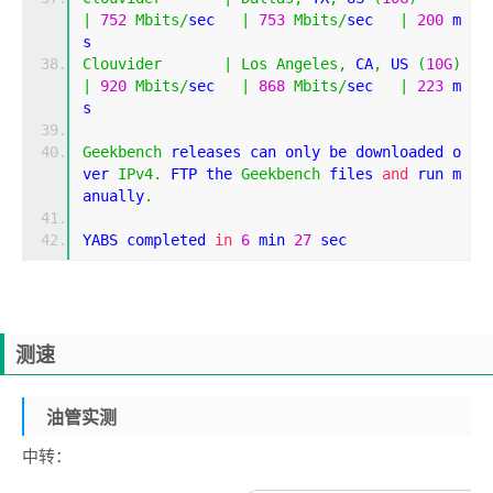
|
752
Mbits
/
sec   
|
753
Mbits
/
sec   
|
200
 m
s         
Clouvider
|
Los
Angeles
,
 CA
,
 US 
(
10G
)
|
920
Mbits
/
sec   
|
868
Mbits
/
sec   
|
223
 m
s         
Geekbench
 releases can only be downloaded o
ver 
IPv4
.
 FTP the 
Geekbench
 files 
and
 run m
anually
.
YABS completed 
in
6
 min 
27
 sec
测速
油管实测
中转：