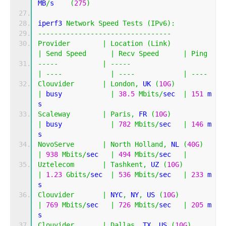
MB
/
s    
(
275
)
iperf3 
Network
Speed
Tests
(
IPv6
):
---------------------------------
Provider
|
Location
(
Link
)
|
Send
Speed
|
Recv
Speed
|
Ping
-----
|
-----
|
----
|
----
|
----
Clouvider
|
London
,
 UK 
(
10G
)
|
 busy            
|
38.5
Mbits
/
sec  
|
151
 m
s         
Scaleway
|
Paris
,
 FR 
(
10G
)
|
 busy            
|
782
Mbits
/
sec   
|
146
 m
s         
NovoServe
|
North
Holland
,
 NL 
(
40G
)
|
938
Mbits
/
sec   
|
494
Mbits
/
sec   
|
Uztelecom
|
Tashkent
,
 UZ 
(
10G
)
|
1.23
Gbits
/
sec  
|
536
Mbits
/
sec   
|
233
 m
s         
Clouvider
|
 NYC
,
 NY
,
 US 
(
10G
)
|
769
Mbits
/
sec   
|
726
Mbits
/
sec   
|
205
 m
s         
Clouvider
|
Dallas
,
 TX
,
 US 
(
10G
)