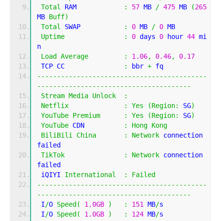
Total
 RAM            
:
57
 MB 
/
475
 MB 
(
265
MB 
Buff
)
Total
 SWAP           
:
0
 MB 
/
0
 MB
Uptime
:
0
 days 
0
 hour 
44
 mi
n
Load
Average
:
1.06
,
0.46
,
0.17
 TCP CC               
:
 bbr 
+
 fq
-------------------------------------------
---------------------------------------
Stream
Media
Unlock
:
Netflix
:
Yes
(
Region
:
 SG
)
YouTube
Premium
:
Yes
(
Region
:
 SG
)
YouTube
 CDN          
:
Hong
Kong
BiliBili
China
:
Network
 connection 
failed
TikTok
:
Network
 connection 
failed
 iQIYI 
International
:
Failed
-------------------------------------------
---------------------------------------
 I
/
O 
Speed
(
1.0GB
)
:
151
 MB
/
s
 I
/
O 
Speed
(
1.0GB
)
:
124
 MB
/
s