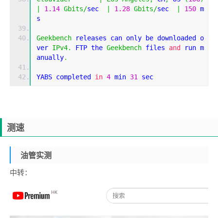
|
1.14
Gbits
/
sec  
|
1.28
Gbits
/
sec  
|
150
 m
s         
Geekbench
 releases can only be downloaded o
ver 
IPv4
.
 FTP the 
Geekbench
 files 
and
 run m
anually
.
YABS completed 
in
4
 min 
31
 sec
测速
油管实测
中转：