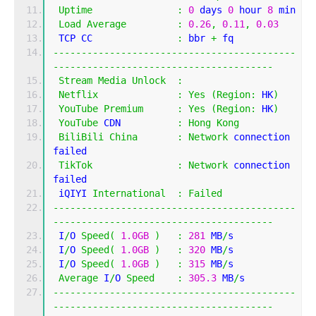
Uptime
:
0
 days 
0
 hour 
8
 min
Load
Average
:
0.26
,
0.11
,
0.03
 TCP CC               
:
 bbr 
+
 fq
-------------------------------------------
---------------------------------------
Stream
Media
Unlock
:
Netflix
:
Yes
(
Region
:
 HK
)
YouTube
Premium
:
Yes
(
Region
:
 HK
)
YouTube
 CDN          
:
Hong
Kong
BiliBili
China
:
Network
 connection 
failed
TikTok
:
Network
 connection 
failed
 iQIYI 
International
:
Failed
-------------------------------------------
---------------------------------------
 I
/
O 
Speed
(
1.0GB
)
:
281
 MB
/
s
 I
/
O 
Speed
(
1.0GB
)
:
320
 MB
/
s
 I
/
O 
Speed
(
1.0GB
)
:
315
 MB
/
s
Average
 I
/
O 
Speed
:
305.3
 MB
/
s
-------------------------------------------
---------------------------------------