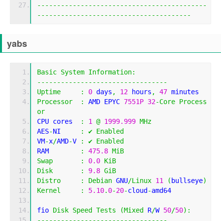
-------------------------------------------
---------------------------------------
yabs
Basic
System
Information
:
---------------------------------
Uptime
:
0
 days
,
12
 hours
,
47
 minutes
Processor
:
 AMD EPYC 
7551P
32
-
Core
Process
or
CPU cores  
:
1
@
1999.999
MHz
AES
-
NI     
:
✔
Enabled
VM
-
x
/
AMD
-
V 
:
✔
Enabled
RAM        
:
475.8
MiB
Swap
:
0.0
KiB
Disk
:
9.8
GiB
Distro
:
Debian
 GNU
/
Linux
11
(
bullseye
)
Kernel
:
5.10
.
0
-
20
-
cloud
-
amd64
fio 
Disk
Speed
Tests
(
Mixed
 R
/
W 
50
/
50
):
---------------------------------