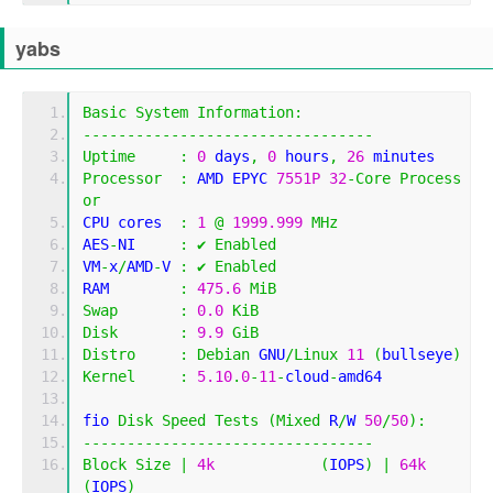
yabs
Basic
System
Information
:
---------------------------------
Uptime
:
0
 days
,
0
 hours
,
26
 minutes
Processor
:
 AMD EPYC 
7551P
32
-
Core
Process
or
CPU cores  
:
1
@
1999.999
MHz
AES
-
NI     
:
✔
Enabled
VM
-
x
/
AMD
-
V 
:
✔
Enabled
RAM        
:
475.6
MiB
Swap
:
0.0
KiB
Disk
:
9.9
GiB
Distro
:
Debian
 GNU
/
Linux
11
(
bullseye
)
Kernel
:
5.10
.
0
-
11
-
cloud
-
amd64
fio 
Disk
Speed
Tests
(
Mixed
 R
/
W 
50
/
50
):
---------------------------------
Block
Size
|
4k
(
IOPS
)
|
64k
(
IOPS
)