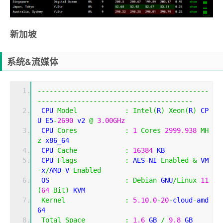
新加坡
系统&流媒体
-------------------------------------------
---------------------------------------
 CPU 
Model
:
Intel
(
R
)
Xeon
(
R
)
 CP
U E5
-
2690
 v2 
@
3.00GHz
 CPU 
Cores
:
1
Cores
2999.938
MH
z
 x86_64
 CPU 
Cache
:
16384
 KB 
 CPU 
Flags
:
 AES
-
NI 
Enabled
&
 VM
-
x
/
AMD
-
V 
Enabled
 OS                   
:
Debian
 GNU
/
Linux
11
(
64
Bit
)
 KVM
Kernel
:
5.10
.
0
-
20
-
cloud
-
amd
64
Total
Space
:
1.6
 GB 
/
9.8
 GB 