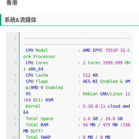
香港
系统&流媒体
-------------------------------------------
---------------------------------------
 CPU 
Model
:
 AMD EPYC 
7551P
32
-
C
ore
Processor
 CPU 
Cores
:
1
Cores
1999.999
MH
z
 x86_64
 CPU 
Cache
:
512
 KB 
 CPU 
Flags
:
 AES
-
NI 
Enabled
&
 VM
-
x
/
AMD
-
V 
Enabled
 OS                   
:
Debian
 GNU
/
Linux
11
(
64
Bit
)
 KVM
Kernel
:
5.10
.
0
-
11
-
cloud
-
amd
64
Total
Space
:
1.6
 GB 
/
10.0
 GB 
Total
 RAM            
:
56
 MB 
/
475
 MB 
(
338
MB 
Buff
)
Total
 SWAP           
:
0
 MB 
/
0
 MB