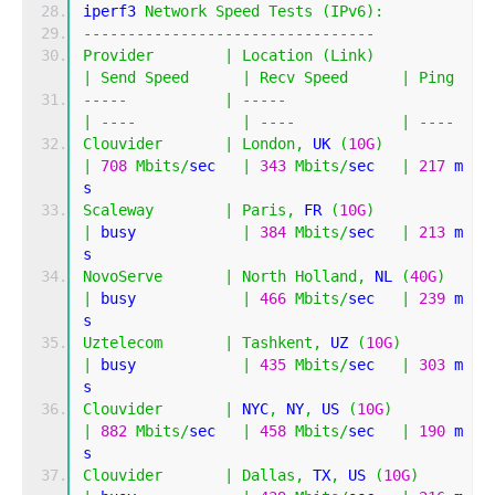
iperf3 
Network
Speed
Tests
(
IPv6
):
---------------------------------
Provider
|
Location
(
Link
)
|
Send
Speed
|
Recv
Speed
|
Ping
-----
|
-----
|
----
|
----
|
----
Clouvider
|
London
,
 UK 
(
10G
)
|
708
Mbits
/
sec   
|
343
Mbits
/
sec   
|
217
 m
s         
Scaleway
|
Paris
,
 FR 
(
10G
)
|
 busy            
|
384
Mbits
/
sec   
|
213
 m
s         
NovoServe
|
North
Holland
,
 NL 
(
40G
)
|
 busy            
|
466
Mbits
/
sec   
|
239
 m
s         
Uztelecom
|
Tashkent
,
 UZ 
(
10G
)
|
 busy            
|
435
Mbits
/
sec   
|
303
 m
s         
Clouvider
|
 NYC
,
 NY
,
 US 
(
10G
)
|
882
Mbits
/
sec   
|
458
Mbits
/
sec   
|
190
 m
s         
Clouvider
|
Dallas
,
 TX
,
 US 
(
10G
)