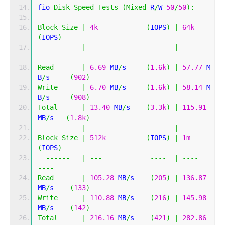
fio 
Disk
Speed
Tests
(
Mixed
 R
/
W 
50
/
50
):
---------------------------------
Block
Size
|
4k
(
IOPS
)
|
64k
(
IOPS
)
------
|
---
----
|
----
----
Read
|
6.69
 MB
/
s     
(
1.6k
)
|
57.77
 M
B
/
s     
(
902
)
Write
|
6.70
 MB
/
s     
(
1.6k
)
|
58.14
 M
B
/
s     
(
908
)
Total
|
13.40
 MB
/
s    
(
3.3k
)
|
115.91
MB
/
s   
(
1.8k
)
|
|
Block
Size
|
512k
(
IOPS
)
|
1m
(
IOPS
)
------
|
---
----
|
----
----
Read
|
105.28
 MB
/
s    
(
205
)
|
136.87
MB
/
s    
(
133
)
Write
|
110.88
 MB
/
s    
(
216
)
|
145.98
MB
/
s    
(
142
)
Total
|
216.16
 MB
/
s    
(
421
)
|
282.86