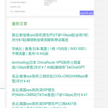
最新文章
荫云|新加坡vps测评|原生IP|2T@1Gbps起|全场7折|
月付$7起|解锁新加坡流媒体|移动直连
华纳云 | 香港/日本/美国 | 1核 1G内存 | 50G SSD |
不限流量 | 首月19.9元起
lamhosting|日本 ChinaRoute VPS测评|三网直
连|1Gbps带宽|月付￥7.99起|解锁奈飞&ChatGPT
吉云|香港vps测评|三网优化|CUG+CMI|200Mbps带
宽|月付￥42
吉云|英国vps测评|双ISP原生
IP|9929+CMIN2|TikTok首选|1T@1Gbps|月付￥47
吉云|美国vps测评|双ISP原生IP|三网4837优