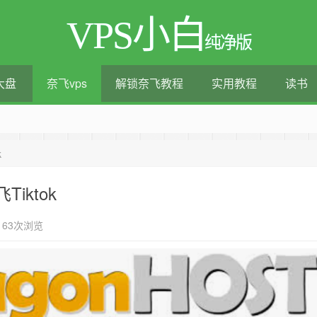
VPS小白
纯净版
大盘
奈飞vps
解锁奈飞教程
实用教程
读书
测评|移动直连|1Gbps带宽|年付€29
k
iktok
163次浏览