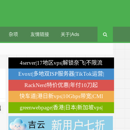
杂项
友情链接
关于|Ads
4server|17地区vps|解锁奈飞|不限流
量
Evoxt|多地双ISP服务器|TikTok运营|
月付$2.84
RackNerd特价优惠|年付10刀起
快车道|港日新vps|10Gbps带宽|CMI
greenwebpage|香港|日本|新加坡vps|
移动直连