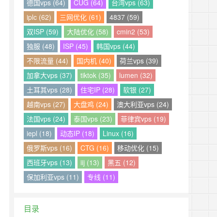
德国vps (64)
CUG (64)
台湾vps (63)
iplc (62)
三网优化 (61)
4837 (59)
双ISP (59)
大陆优化 (58)
cmin2 (53)
独服 (48)
ISP (45)
韩国vps (44)
不限流量 (44)
国内机 (40)
荷兰vps (39)
加拿大vps (37)
tiktok (35)
lumen (32)
土耳其vps (28)
住宅IP (28)
软银 (27)
越南vps (27)
大盘鸡 (24)
澳大利亚vps (24)
法国vps (24)
泰国vps (23)
菲律宾vps (19)
iepl (18)
动态IP (18)
Linux (16)
俄罗斯vps (16)
CTG (16)
移动优化 (15)
西班牙vps (13)
iij (13)
黑五 (12)
保加利亚vps (11)
专线 (11)
目录