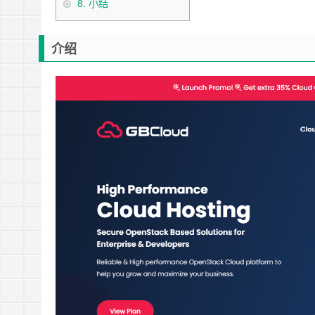
8.
小结
介绍