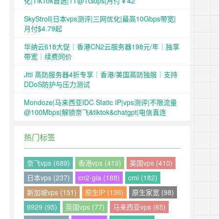
化|TikTok首选|1T@1Gbps|月付￥42
SkyStroll|日本vps测评|三网优化|最高10Gbps带宽|
月付$4.79起
华纳云618大促｜香港CN2云服务器198元/年｜独享
带宽｜续费同价
Jtti 高防服务器4折专享｜香港/美国高防独服｜支持
DDoS防护与压力测试
Mondoze|马来西亚IDC Static IP|vps测评|不限流量
@100Mbps|解锁奈飞&tiktok&chatgpt|电信直连
热门标签
奈飞vps (689)
香港vps (419)
美国vps (410)
日本vps (237)
cn2-gia (188)
cmi (182)
新加坡vps (151)
原生IP (136)
原生家宽 (98)
9929 (95)
英国vps (77)
马来西亚vps (65)