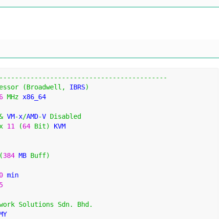
-------------------------------------------
essor
(
Broadwell
,
 IBRS
)
6
MHz
 x86_64
&
 VM
-
x
/
AMD
-
V 
Disabled
x
11
(
64
Bit
)
 KVM
 
(
384
 MB 
Buff
)
0
 min
5
work
Solutions
Sdn
.
Bhd
.
MY