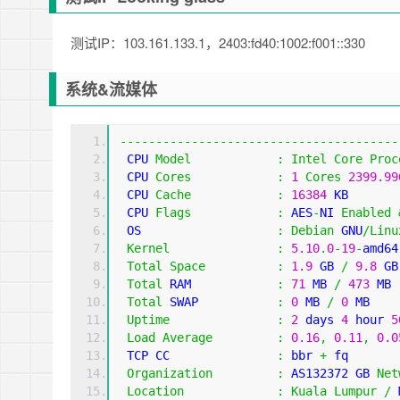
测试IP：103.161.133.1，2403:fd40:1002:f001::330
系统&流媒体
---------------------------------------
 CPU 
Model
:
Intel
Core
Proc
 CPU 
Cores
:
1
Cores
2399.99
 CPU 
Cache
:
16384
 KB 
 CPU 
Flags
:
 AES
-
NI 
Enabled
 OS                   
:
Debian
 GNU
/
Linu
Kernel
:
5.10
.
0
-
19
-
amd64
Total
Space
:
1.9
 GB 
/
9.8
 GB
Total
 RAM            
:
71
 MB 
/
473
 MB 
Total
 SWAP           
:
0
 MB 
/
0
 MB
Uptime
:
2
 days 
4
 hour 
5
Load
Average
:
0.16
,
0.11
,
0.0
 TCP CC               
:
 bbr 
+
 fq
Organization
:
 AS132372 GB 
Net
Location
:
Kuala
Lumpur
/
 