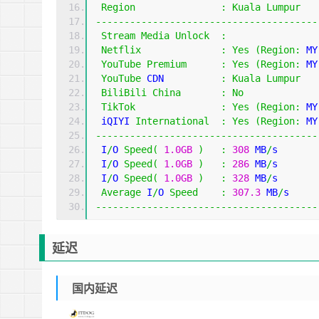
Region
:
Kuala
Lumpur
---------------------------------------
Stream
Media
Unlock
:
Netflix
:
Yes
(
Region
:
 MY
YouTube
Premium
:
Yes
(
Region
:
 MY
YouTube
 CDN          
:
Kuala
Lumpur
BiliBili
China
:
No
TikTok
:
Yes
(
Region
:
 MY
 iQIYI 
International
:
Yes
(
Region
:
 MY
---------------------------------------
 I
/
O 
Speed
(
1.0GB
)
:
308
 MB
/
s
 I
/
O 
Speed
(
1.0GB
)
:
286
 MB
/
s
 I
/
O 
Speed
(
1.0GB
)
:
328
 MB
/
s
Average
 I
/
O 
Speed
:
307.3
 MB
/
s
---------------------------------------
延迟
国内延迟