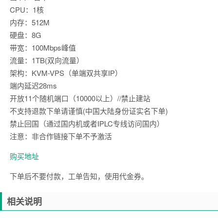
CPU：1核
内存：512M
硬盘：8G
带宽：100Mbps峰值
流量：1TB(双向流量）
架构：KVM-VPS（单端双共享IP）
端内延迟28ms
开放11个随机端口（10000以上）//禁止建站
不支持退款下单请谨慎(中国大陆身份证实名下单)
禁止回国（通过国内机或者IPLC专线访问国内）
注意：非合作链接下单不予激活
购买地址
下单后不要付款，工单告知，使用代金券。
相关说明