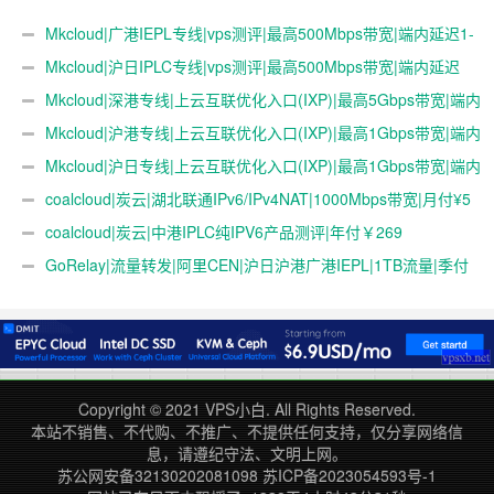
用
Mkcloud|广港IEPL专线|vps测评|最高500Mbps带宽|端内延迟1-
2ms|跨境电商IPLC合规跨境专线
Mkcloud|沪日IPLC专线|vps测评|最高500Mbps带宽|端内延迟
25~28ms|跨境电商IPLC合规跨境专线
Mkcloud|深港专线|上云互联优化入口(IXP)|最高5Gbps带宽|端内
延迟1-2ms|跨境电商IPLC合规跨境专线
Mkcloud|沪港专线|上云互联优化入口(IXP)|最高1Gbps带宽|端内
延迟21ms|跨境电商IPLC合规跨境专线
Mkcloud|沪日专线|上云互联优化入口(IXP)|最高1Gbps带宽|端内
延迟25~28ms|跨境电商IPLC合规跨境专线
coalcloud|炭云|湖北联通IPv6/IPv4NAT|1000Mbps带宽|月付¥5
年付￥50
coalcloud|炭云|中港IPLC纯IPV6产品测评|年付￥269
GoRelay|流量转发|阿里CEN|沪日沪港广港IEPL|1TB流量|季付
￥25
Copyright © 2021
VPS小白
. All Rights Reserved.
本站不销售、不代购、不推广、不提供任何支持，仅分享网络信
息，请遵纪守法、文明上网。
苏公网安备32130202081098
苏ICP备2023054593号-1