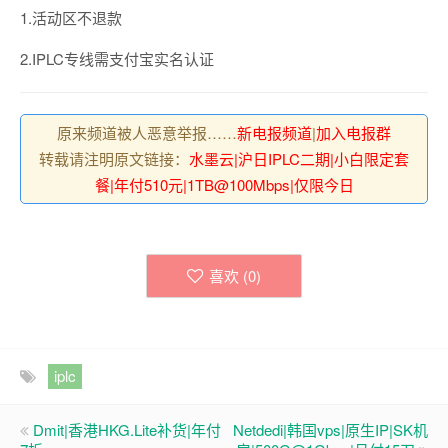
1.活动区不退款
2.IPLC专线需支付宝实名认证
原来频道被人恶意举报……
新电报频道
|
加入电报群
转载请注明原文链接：
水墨云|沪日IPLC二期|小白限定套
餐|年付510元|1TB@100Mbps|仅限今日
喜欢 (
0
)
iplc
Dmit|香港HKG.Lite补货|年付
Netdedi|韩国vps|原生IP|SK机