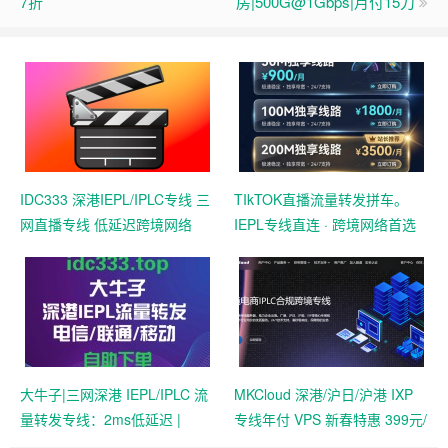
7折
房|500G@1Gbps|月付15刀
IDC333 深港IEPL/IPLC专线 三
TIkTOK直播流量转发拼车。
网直播专线 低延迟跨境网络
IEPL专线直连 · 跨境网络首选
大牛子|三网深港 IEPL/IPLC 流
MKCloud 深港/沪日/沪港 IXP
量转发专线：2ms低延迟 |
专线年付 VPS 新春特惠 399元/
TikTok直播与跨境外贸办公专
年起