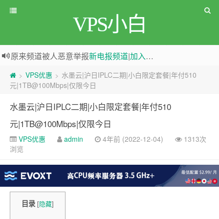
VPS小白
原来频道被人恶意举报
新电报频道
|
加入电报群
greenwebpage|香港|日本|新加坡|美国等多地vps测评|移动直连|1Gbps带宽|年付€29
VPS优惠
水墨云|沪日IPLC二期|小白限定套餐|年付510
>
>
元|1TB@100Mbps|仅限今日
水墨云|沪日IPLC二期|小白限定套餐|年付510
元|1TB@100Mbps|仅限今日
VPS优惠
admin
4年前 (2022-12-04)
1313次
浏览
目录
[
隐藏
]