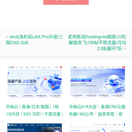
dmit|洛杉矶LAX.Pro升级|三
老鸡新测|hostingviet越南小鸡|
网CN2-GIA
解锁奈飞|150M不限流量|月均
2.5$|循环7折
华纳云 | 香港/日本/美国 | 1核
华纳云618大促｜香港CN2云服
1G内存 | 50G SSD | 不限流量 |
务器198元/年｜独享带宽｜续
首月19.9元起
费同价