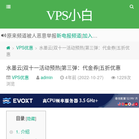
VPS小白
原来频道被人恶意举报
新电报频道
|
加入电报群
greenwebpage|香港|日本|新加坡|美国等多地vps测评|移动直连|1Gbps带宽|年付€29
VPS优惠
水墨云|双十一活动预热|第三弹：代金券|五折优
>
>
惠
水墨云|双十一活动预热|第三弹：代金券|五折优惠
VPS优惠
admin
4年前 (2022-10-27)
1229次
浏览
目录
[
隐藏
]
1.
介绍