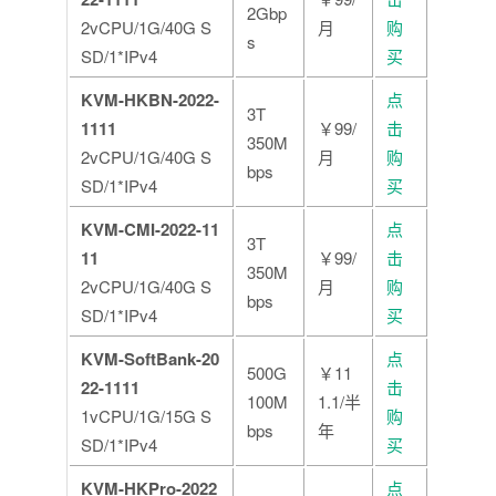
2Gbp
2vCPU/1G/40G S
月
购
s
SD/1*IPv4
买
KVM-HKBN-2022-
点
3T
1111
￥99/
击
350M
2vCPU/1G/40G S
月
购
bps
SD/1*IPv4
买
KVM-CMI-2022-11
点
3T
11
￥99/
击
350M
2vCPU/1G/40G S
月
购
bps
SD/1*IPv4
买
KVM-SoftBank-20
点
500G
￥11
22-1111
击
100M
1.1/半
1vCPU/1G/15G S
购
bps
年
SD/1*IPv4
买
KVM-HKPro-2022
点