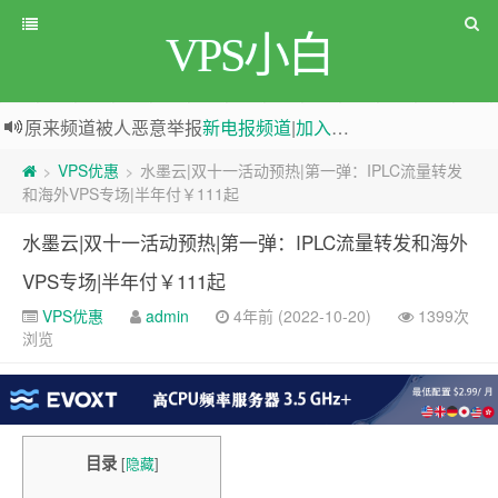
VPS小白
原来频道被人恶意举报
新电报频道
|
加入电报群
greenwebpage|香港|日本|新加坡|美国等多地vps测评|移动直连|1Gbps带宽|年付€29
VPS优惠
水墨云|双十一活动预热|第一弹：IPLC流量转发
>
>
和海外VPS专场|半年付￥111起
水墨云|双十一活动预热|第一弹：IPLC流量转发和海外
VPS专场|半年付￥111起
VPS优惠
admin
4年前 (2022-10-20)
1399次
浏览
目录
[
隐藏
]