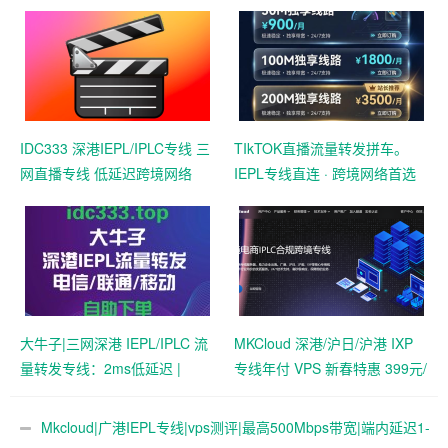
IDC333 深港IEPL/IPLC专线 三
TIkTOK直播流量转发拼车。
网直播专线 低延迟跨境网络
IEPL专线直连 · 跨境网络首选
大牛子|三网深港 IEPL/IPLC 流
MKCloud 深港/沪日/沪港 IXP
量转发专线：2ms低延迟 |
专线年付 VPS 新春特惠 399元/
TikTok直播与跨境外贸办公专
年起
用
Mkcloud|广港IEPL专线|vps测评|最高500Mbps带宽|端内延迟1-