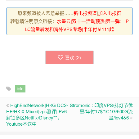
原来频道被人恶意举报……
新电报频道
|
加入电报群
转载请注明原文链接：
水墨云|双十一活动预热|第一弹：IP
LC流量转发和海外VPS专场|半年付￥111起
喜欢 (
2
)
iplc
HighEndNetwork|HKG DC2-
Stromonic : 印度VPS/排灯节优
HE/HKiX Mixed|vps测评|IPv6
惠/年付17$/1C1G/500G流
解锁多区Netflix/Disney**，
量/ipv4&6
Youtube不送中