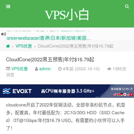
VPS小白
greenwebpage|香港|日本|新加坡|美国等多地vps测评|移动直连|1Gbps带宽|年付€29
原来频道被人恶意举报
新电报频道
|
加入电报群
VPS优惠
CloudCone|2022黑五预售|年付$16.79起
>
>
CloudCone|2022黑五预售|年付$16.79起
VPS优惠
admin
4年前 (2022-10-10)
1385次
浏览
cloudcone开启了2022年促销活动，全部非洛杉矶节点，机型
多，配置高，年付最低配为：2C1G/30G HDD（SSD Cache
d）/3T@1Gbps/年付$16.79 USD。有需要的小伙伴可以入手
了！