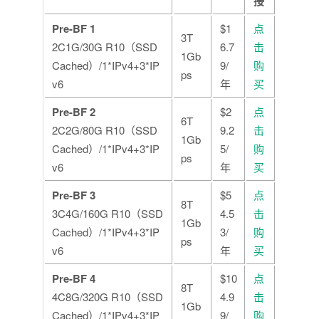
接
Pre-BF 1
$1
点
3T
2C1G/30G R10（SSD
6.7
击
1Gb
Cached）/1*IPv4+3*IP
9/
购
ps
v6
年
买
Pre-BF 2
$2
点
6T
2C2G/80G R10（SSD
9.2
击
1Gb
Cached）/1*IPv4+3*IP
5/
购
ps
v6
年
买
Pre-BF 3
$5
点
8T
3C4G/160G R10（SSD
4.5
击
1Gb
Cached）/1*IPv4+3*IP
3/
购
ps
v6
年
买
Pre-BF 4
$10
点
8T
4C8G/320G R10（SSD
4.9
击
1Gb
Cached）/1*IPv4+3*IP
9/
购