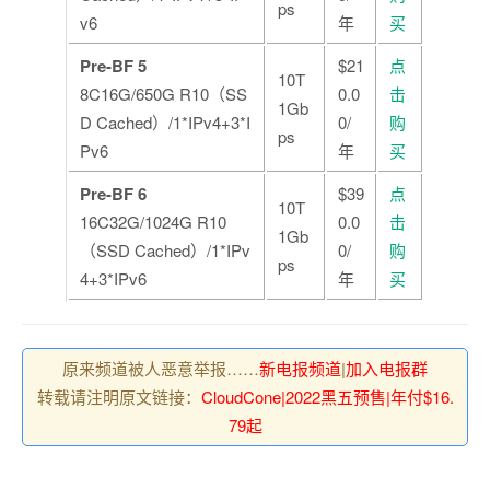
ps
v6
年
买
Pre-BF 5
$21
点
10T
8C16G/650G R10（SS
0.0
击
1Gb
D Cached）/1*IPv4+3*I
0/
购
ps
Pv6
年
买
Pre-BF 6
$39
点
10T
16C32G/1024G R10
0.0
击
1Gb
（SSD Cached）/1*IPv
0/
购
ps
4+3*IPv6
年
买
原来频道被人恶意举报……
新电报频道
|
加入电报群
转载请注明原文链接：
CloudCone|2022黑五预售|年付$16.
79起