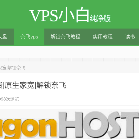
VPS小白
纯净版
大盘
奈飞vps
解锁奈飞教程
实用教程
读书
测评|移动直连|1Gbps带宽|年付€29
生家宽|解锁奈飞
计费|原生家宽|解锁奈飞
098次浏览