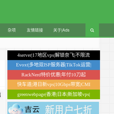
杂项
友情链接
关于|Ads
4server|17地区vps|解锁奈飞|不限流
量
Evoxt|多地双ISP服务器|TikTok运营|
月付$2.84
RackNerd特价优惠|年付10刀起
快车道|港日新vps|10Gbps带宽|CMI
greenwebpage|香港|日本|新加坡vps|
移动直连