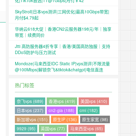
化|TikTok首选|1T@1Gbps|月付￥42
SkyStroll|日本vps测评|三网优化|最高10Gbps带宽|
月付$4.79起
华纳云618大促｜香港CN2云服务器198元/年｜独享
带宽｜续费同价
Jtti 高防服务器4折专享｜香港/美国高防独服｜支持
DDoS防护与压力测试
Mondoze|马来西亚IDC Static IP|vps测评|不限流量
@100Mbps|解锁奈飞&tiktok&chatgpt|电信直连
热门标签
奈飞vps (689)
香港vps (419)
美国vps (410)
日本vps (237)
cn2-gia (188)
cmi (182)
新加坡vps (151)
原生IP (136)
原生家宽 (98)
9929 (95)
英国vps (77)
马来西亚vps (65)