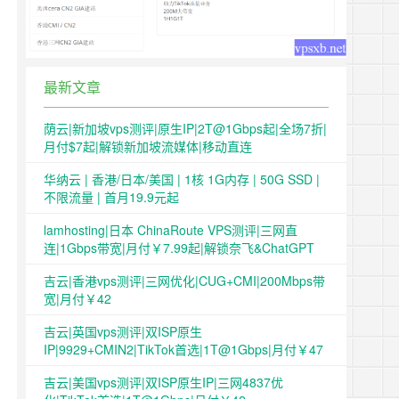
最新文章
荫云|新加坡vps测评|原生IP|2T@1Gbps起|全场7折|
月付$7起|解锁新加坡流媒体|移动直连
华纳云 | 香港/日本/美国 | 1核 1G内存 | 50G SSD |
不限流量 | 首月19.9元起
lamhosting|日本 ChinaRoute VPS测评|三网直
连|1Gbps带宽|月付￥7.99起|解锁奈飞&ChatGPT
吉云|香港vps测评|三网优化|CUG+CMI|200Mbps带
宽|月付￥42
吉云|英国vps测评|双ISP原生
IP|9929+CMIN2|TikTok首选|1T@1Gbps|月付￥47
吉云|美国vps测评|双ISP原生IP|三网4837优