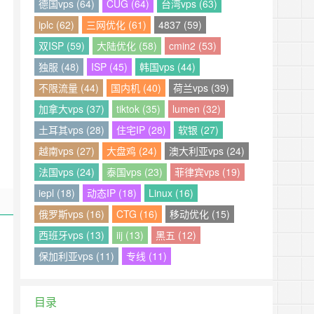
德国vps (64)
CUG (64)
台湾vps (63)
iplc (62)
三网优化 (61)
4837 (59)
双ISP (59)
大陆优化 (58)
cmin2 (53)
独服 (48)
ISP (45)
韩国vps (44)
不限流量 (44)
国内机 (40)
荷兰vps (39)
加拿大vps (37)
tiktok (35)
lumen (32)
土耳其vps (28)
住宅IP (28)
软银 (27)
越南vps (27)
大盘鸡 (24)
澳大利亚vps (24)
法国vps (24)
泰国vps (23)
菲律宾vps (19)
iepl (18)
动态IP (18)
Linux (16)
俄罗斯vps (16)
CTG (16)
移动优化 (15)
西班牙vps (13)
iij (13)
黑五 (12)
保加利亚vps (11)
专线 (11)
目录