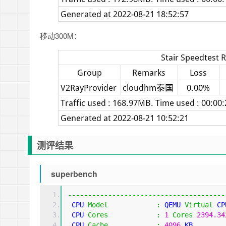
移动300M：
测评结果
superbench
---------------------------------------
 CPU 
Model
:
 QEMU 
Virtual
 CP
 CPU 
Cores
:
1
Cores
2394.34
 CPU 
Cache
:
4096
 KB 