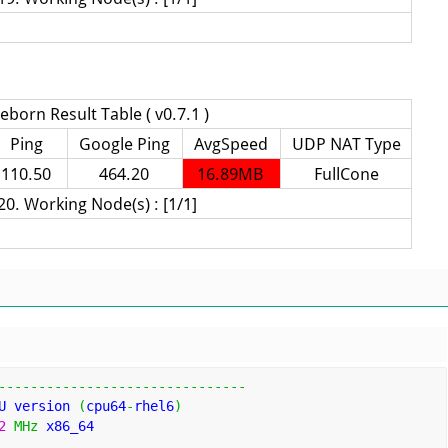
-------------------------------
U version 
(
cpu64
-
rhel6
)
2
MHz
 x86_64