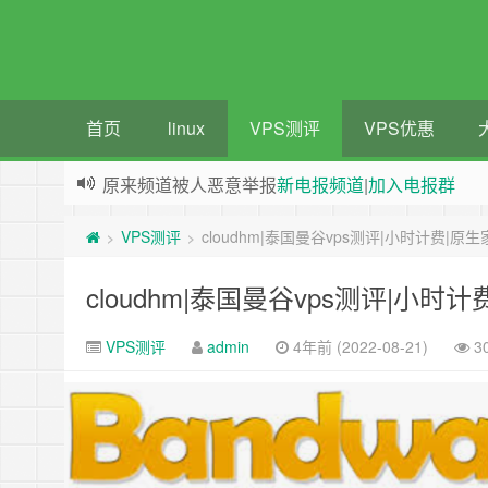
首页
linux
VPS测评
VPS优惠
原来频道被人恶意举报
新电报频道
|
加入电报群
greenwebpage|香港|日本|新加坡|美国等多地vps
VPS测评
cloudhm|泰国曼谷vps测评|小时计费|原
>
>
cloudhm|泰国曼谷vps测评|小时
VPS测评
admin
4年前 (2022-08-21)
3