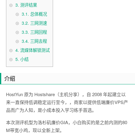
3.
测评结果
3.1.
总体概况
3.2.
三网测速
3.3.
三网回程
3.4.
三网去程
4.
流媒体解锁测试
5.
小结
介绍
HostYun 原为 Hostshare（主机分享），自 2008 年起建立以
来一直保持低调稳定运行至今，，商家以提供低端廉价VPS产
品而广为人知，是小成本投入学习练手首选。
本次测评机型为洛杉矶廉价GIA，小白购买的是之前内测的80
M带宽小鸡，现以全新上架。