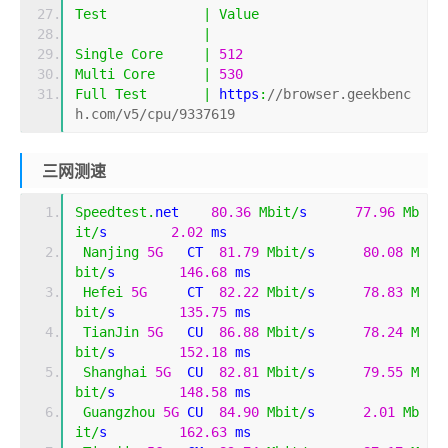
Test
|
Value
|
Single
Core
|
512
Multi
Core
|
530
Full
Test
|
 https
:
//browser.geekbenc
h.com/v5/cpu/9337619
三网测速
Speedtest
.
net    
80.36
Mbit
/
s      
77.96
Mb
it
/
s        
2.02
 ms     
Nanjing
5G
   CT  
81.79
Mbit
/
s      
80.08
M
bit
/
s        
146.68
 ms   
Hefei
5G
     CT  
82.22
Mbit
/
s      
78.83
M
bit
/
s        
135.75
 ms   
TianJin
5G
   CU  
86.88
Mbit
/
s      
78.24
M
bit
/
s        
152.18
 ms   
Shanghai
5G
  CU  
82.81
Mbit
/
s      
79.55
M
bit
/
s        
148.58
 ms   
Guangzhou
5G
 CU  
84.90
Mbit
/
s      
2.01
Mb
it
/
s         
162.63
 ms   