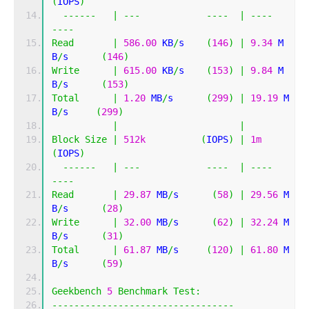
(
IOPS
)
------
|
---
----
|
----
----
Read
|
586.00
 KB
/
s    
(
146
)
|
9.34
 M
B
/
s      
(
146
)
Write
|
615.00
 KB
/
s    
(
153
)
|
9.84
 M
B
/
s      
(
153
)
Total
|
1.20
 MB
/
s      
(
299
)
|
19.19
 M
B
/
s     
(
299
)
|
|
Block
Size
|
512k
(
IOPS
)
|
1m
(
IOPS
)
------
|
---
----
|
----
----
Read
|
29.87
 MB
/
s      
(
58
)
|
29.56
 M
B
/
s      
(
28
)
Write
|
32.00
 MB
/
s      
(
62
)
|
32.24
 M
B
/
s      
(
31
)
Total
|
61.87
 MB
/
s     
(
120
)
|
61.80
 M
B
/
s      
(
59
)
Geekbench
5
Benchmark
Test
:
---------------------------------