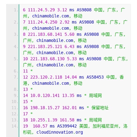
6
111.24
.
5.29
3.12
 ms AS9808 
中国,
广东,
广
州,
 chinamobile
.
com
,
移动
7
111.24
.
4.250
2.92
 ms AS9808 
中国,
广东,
广
州,
 chinamobile
.
com
,
移动
8
221.183
.
68.141
5.60
 ms AS9808 
中国,
广东,
广州,
 chinamobile
.
com
,
移动
9
221.183
.
25.121
6.43
 ms AS9808 
中国,
广东,
广州,
 chinamobile
.
com
,
移动
10
221.183
.
68.130
5.33
 ms AS9808 
中国,
广东,
广州,
 chinamobile
.
com
,
移动
11
*
12
223.120
.
2.118
14.04
 ms AS58453 
中国,
香
港,
 chinamobile
.
com
,
移动
13
*
14
10.0
.
120.141
13.35
 ms 
*
局域网
15
*
16
198.18
.
15.27
162.01
 ms 
*
保留地址
17
*
18
10.255
.
1.39
161.58
 ms 
*
局域网
19
160.57
 ms AS399442 
美国,
加利福尼亚州,
洛
杉矶,
 cloudinnovation
.
org