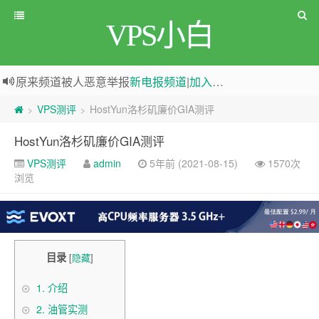
VPS小白
原来频道被人恶意举报
新电报频道
|
加入电报群
greenwebpage|香港|日本|新加坡|美国等多地vps测评|移动直连|1Gbps带宽|年付€29
VPS测评
HostYun洛杉矶廉价GIA测评
>
>
HostYun洛杉矶廉价GIA测评
VPS测评
admin
5年前 (2021-08-15)
1570次
浏览
目录
[
隐藏
]
1.
介绍
2.
油管实测