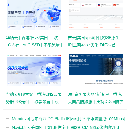
华纳云 | 香港/日本/美国 | 1核
吉云|美国vps测评|双ISP原生
1G内存 | 50G SSD | 不限流量 |
IP|三网4837优化|TikTok首
首月19.9元起
选|1T@1Gbps|月付￥42
华纳云618大促｜香港CN2云服
Jtti 高防服务器4折专享｜香港/
务器198元/年｜独享带宽｜续
美国高防独服｜支持DDoS防护
费同价
与压力测试
Mondoze|马来西亚IDC Static IP|vps测评|不限流量@100Mbps|
解锁奈飞&tiktok&chatgpt|电信直连
NovixLink 美国NTT双ISP住宅IP 9929+CMIN2优化线路VPS｜