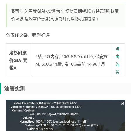
我司注:乞丐版GIA以实测为准,切勿高期望,IO有特意限制.(廉
价垃圾,请经常备份,我司强制月付以防机房跑路.)
负责任之举，强烈好评！
点
洛杉矶廉
1核, 1G内存, 10G SSD raid10, 带宽60
击
价GIA-套
M, 500G 流量, 带10G高防 14.96 / 月
购
餐A
买
油管实测