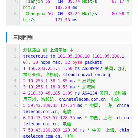
Tianjin
5G
   CM  
89.74
Mbit
/
s      
87.17
M
bit
/
s        
182.20
 ms   
Changsha
5G
  CM  
83.24
Mbit
/
s      
80.98
M
bit
/
s        
177.45
 ms   
三网回程
测试路由
到
上海电信
中
...
traceroute to 
101.95
.
206.10
(
101.95
.
206.1
0
),
30
 hops max
,
32
byte
 packets
1
156.233
.
251.1
1.50
 ms AS399442 
美国,
加利
福尼亚州,
洛杉矶,
 cloudinnovation
.
org
2
10.255
.
1.38
1.85
 ms 
*
局域网
3
10.255
.
1.18
0.53
 ms 
*
局域网
4
218.30
.
48.185
1.09
 ms AS4134 
美国,
加利福
尼亚州,
洛杉矶,
 chinatelecom
.
com
.
cn
,
电信
5
59.43
.
189.33
127.34
 ms 
*
中国,
上海,
 china
telecom
.
com
.
cn
,
电信
6
59.43
.
187.57
128.35
 ms 
*
中国,
上海,
 china
telecom
.
com
.
cn
,
电信
7
59.43
.
130.209
129.08
 ms 
*
中国,
上海,
 chin
atelecom
.
com
.
cn
,
电信