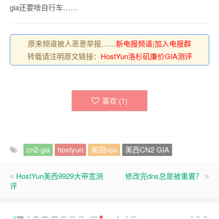
gia还要啥自行车……
原来频道被人恶意举报……
新电报频道
|
加入电报群
转载请注明原文链接：
HostYun洛杉矶廉价GIA测评
喜欢 (
1
)
cn2-gia
hostyun
美国vps
美西CN2 GIA
HostYun美西9929大带宽测
修改完dns总是被重置？
评