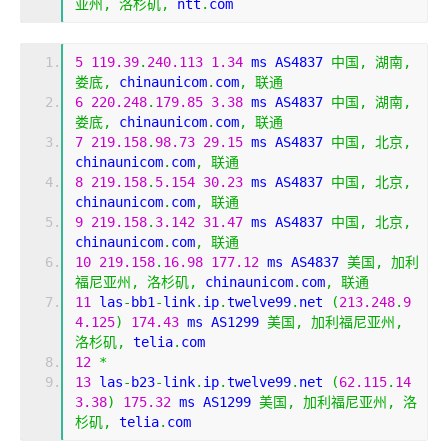
亚州,
洛杉矶,
 ntt
.
com
5
119.39
.
240.113
1.34
 ms AS4837 
中国,
湖南,
娄底,
 chinaunicom
.
com
,
联通
6
220.248
.
179.85
3.38
 ms AS4837 
中国,
湖南,
娄底,
 chinaunicom
.
com
,
联通
7
219.158
.
98.73
29.15
 ms AS4837 
中国,
北京,
chinaunicom
.
com
,
联通
8
219.158
.
5.154
30.23
 ms AS4837 
中国,
北京,
chinaunicom
.
com
,
联通
9
219.158
.
3.142
31.47
 ms AS4837 
中国,
北京,
chinaunicom
.
com
,
联通
10
219.158
.
16.98
177.12
 ms AS4837 
美国,
加利
福尼亚州,
洛杉矶,
 chinaunicom
.
com
,
联通
11
 las
-
bb1
-
link
.
ip
.
twelve99
.
net 
(
213.248
.
9
4.125
)
174.43
 ms AS1299 
美国,
加利福尼亚州,
洛杉矶,
 telia
.
com
12
*
13
 las
-
b23
-
link
.
ip
.
twelve99
.
net 
(
62.115
.
14
3.38
)
175.32
 ms AS1299 
美国,
加利福尼亚州,
洛
杉矶,
 telia
.
com