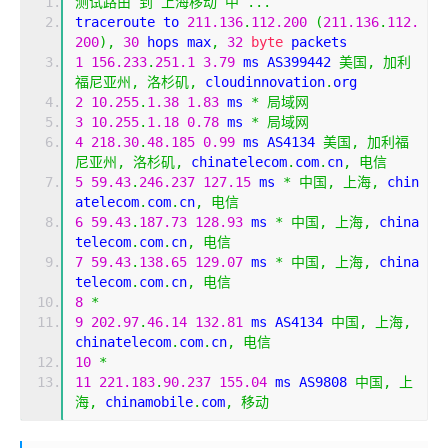
测试路由
到
上海移动
中
...
traceroute to 
211.136
.
112.200
(
211.136
.
112.
200
),
30
 hops max
,
32
byte
 packets
1
156.233
.
251.1
3.79
 ms AS399442 
美国,
加利
福尼亚州,
洛杉矶,
 cloudinnovation
.
org
2
10.255
.
1.38
1.83
 ms 
*
局域网
3
10.255
.
1.18
0.78
 ms 
*
局域网
4
218.30
.
48.185
0.99
 ms AS4134 
美国,
加利福
尼亚州,
洛杉矶,
 chinatelecom
.
com
.
cn
,
电信
5
59.43
.
246.237
127.15
 ms 
*
中国,
上海,
 chin
atelecom
.
com
.
cn
,
电信
6
59.43
.
187.73
128.93
 ms 
*
中国,
上海,
 china
telecom
.
com
.
cn
,
电信
7
59.43
.
138.65
129.07
 ms 
*
中国,
上海,
 china
telecom
.
com
.
cn
,
电信
8
*
9
202.97
.
46.14
132.81
 ms AS4134 
中国,
上海,
chinatelecom
.
com
.
cn
,
电信
10
*
11
221.183
.
90.237
155.04
 ms AS9808 
中国,
上
海,
 chinamobile
.
com
,
移动