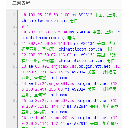
三网去程
8
101.95
.
218.53
4.06
 ms AS4812 
中国,
上海,
chinatelecom
.
com
.
cn
,
电信
9
*
10
202.97
.
83.38
5.34
 ms AS4134 
中国,
上海,
 c
hinatelecom
.
com
.
cn
,
电信
11
202.97
.
50.90
148.18
 ms AS4134 
美国,
加利
福尼亚州,
圣何塞,
 chinatelecom
.
com
.
cn
,
电信
12
202.97
.
50.62
146.01
 ms AS4134 
美国,
加利
福尼亚州,
圣何塞,
 chinatelecom
.
com
.
cn
,
电信
13
 ae
-
63.a01.snjsca04.us
.
bb
.
gin
.
ntt
.
net 
(
12
9.250
.
9.73
)
148.15
 ms AS2914 
美国,
加利福尼
亚州,
圣何塞,
 ntt
.
com
14
 ae
-
8.r24.snjsca04.us
.
bb
.
gin
.
ntt
.
net 
(
12
9.250
.
2.49
)
156.08
 ms AS2914 
美国,
加利福尼
亚州,
圣何塞,
 ntt
.
com
15
 ae
-
3.r25.lsanca07.us
.
bb
.
gin
.
ntt
.
net 
(
12
9.250
.
4.151
)
144.47
 ms AS2914 
美国,
加利福尼
亚州,
洛杉矶,
 ntt
.
com
16
 ae
-
1.a02.lsanca20.us
.
bb
.
gin
.
ntt
.
net 
(
12
9.250
.
2.114
)
152.41
 ms AS2914 
美国,
加利福尼