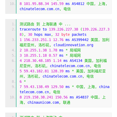
8
101.95
.
88.34
145.59
 ms AS4812 
中国,
上海,
chinatelecom
.
com
.
cn
,
电信
测试路由
到
上海联通
中
...
traceroute to 
139.226
.
227.38
(
139.226
.
227.3
8
),
30
 hops max
,
32
byte
 packets
1
156.233
.
251.1
12.76
 ms AS399442 
美国,
加利
福尼亚州,
洛杉矶,
 cloudinnovation
.
org
2
10.255
.
1.38
1.78
 ms 
*
局域网
3
10.255
.
1.18
0.57
 ms 
*
局域网
4
218.30
.
48.185
1.14
 ms AS4134 
美国,
加利福
尼亚州,
洛杉矶,
 chinatelecom
.
com
.
cn
,
电信
5
59.43
.
182.81
128.39
 ms 
*
美国,
加利福尼亚
州,
洛杉矶,
 chinatelecom
.
com
.
cn
,
电信
6
*
7
59.43
.
138.49
129.50
 ms 
*
中国,
上海,
 china
telecom
.
com
.
cn
,
电信
8
219.158
.
38.241
150.56
 ms AS4837 
中国,
上
海,
 chinaunicom
.
com
,
联通