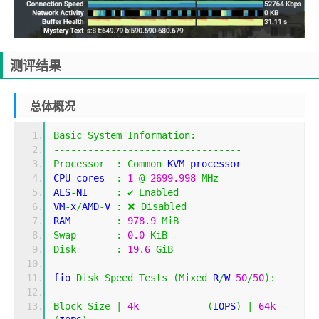
测评结果
总体概况
Basic
System
Information
:
---------------------------------
Processor
:
Common
 KVM processor
CPU cores  
:
1
@
2699.998
MHz
AES
-
NI     
:
✔
Enabled
VM
-
x
/
AMD
-
V 
:
❌
Disabled
RAM        
:
978.9
MiB
Swap
:
0.0
KiB
Disk
:
19.6
GiB
fio 
Disk
Speed
Tests
(
Mixed
 R
/
W 
50
/
50
):
---------------------------------
Block
Size
|
4k
(
IOPS
)
|
64k