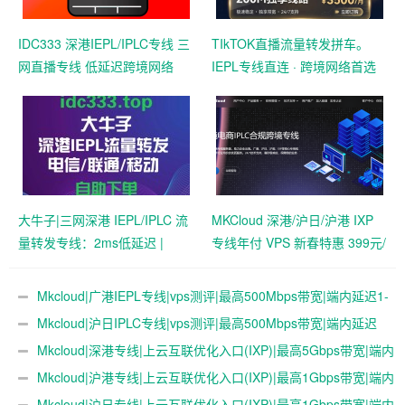
IDC333 深港IEPL/IPLC专线 三
TIkTOK直播流量转发拼车。
网直播专线 低延迟跨境网络
IEPL专线直连 · 跨境网络首选
大牛子|三网深港 IEPL/IPLC 流
MKCloud 深港/沪日/沪港 IXP
量转发专线：2ms低延迟 |
专线年付 VPS 新春特惠 399元/
TikTok直播与跨境外贸办公专
年起
用
Mkcloud|广港IEPL专线|vps测评|最高500Mbps带宽|端内延迟1-
2ms|跨境电商IPLC合规跨境专线
Mkcloud|沪日IPLC专线|vps测评|最高500Mbps带宽|端内延迟
25~28ms|跨境电商IPLC合规跨境专线
Mkcloud|深港专线|上云互联优化入口(IXP)|最高5Gbps带宽|端内
延迟1-2ms|跨境电商IPLC合规跨境专线
Mkcloud|沪港专线|上云互联优化入口(IXP)|最高1Gbps带宽|端内
延迟21ms|跨境电商IPLC合规跨境专线
Mkcloud|沪日专线|上云互联优化入口(IXP)|最高1Gbps带宽|端内