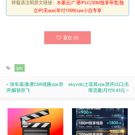
转载请注明原文链接：
水墨云|广港IPLC|30M独享带宽|独
立IP|无qos|年付1099|vps小白专享
喜欢 (
0
)
iplc
快车道|香港CMI线路vps测
skyvds|土耳其vps测评|G口|无
评|解锁奈飞
限流量|月付9.43元