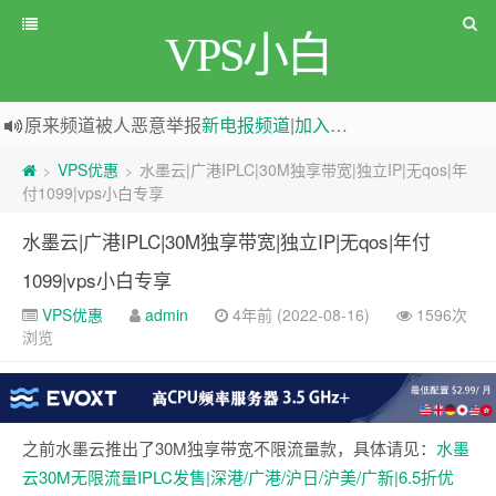
VPS小白
原来频道被人恶意举报
新电报频道
|
加入电报群
greenwebpage|香港|日本|新加坡|美国等多地vps测评|移动直连|1Gbps带宽|年付€29
VPS优惠
水墨云|广港IPLC|30M独享带宽|独立IP|无qos|年
>
>
付1099|vps小白专享
水墨云|广港IPLC|30M独享带宽|独立IP|无qos|年付
1099|vps小白专享
VPS优惠
admin
4年前 (2022-08-16)
1596次
浏览
之前水墨云推出了30M独享带宽不限流量款，具体请见：
水墨
云30M无限流量IPLC发售|深港/广港/沪日/沪美/广新|6.5折优