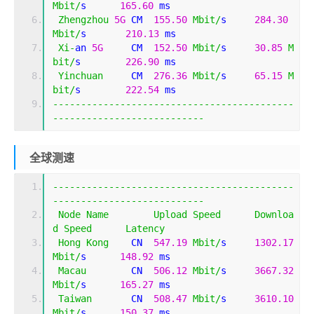
Mbit
/
s      
165.60
 ms   
Zhengzhou
5G
 CM  
155.50
Mbit
/
s     
284.30
Mbit
/
s       
210.13
 ms   
Xi
-
an 
5G
     CM  
152.50
Mbit
/
s     
30.85
M
bit
/
s        
226.90
 ms   
Yinchuan
     CM  
276.36
Mbit
/
s     
65.15
M
bit
/
s        
222.54
 ms   
-------------------------------------------
---------------------------
全球测速
-------------------------------------------
---------------------------
Node
Name
Upload
Speed
Downloa
d
Speed
Latency
Hong
Kong
    CN  
547.19
Mbit
/
s     
1302.17
Mbit
/
s      
148.92
 ms   
Macau
        CN  
506.12
Mbit
/
s     
3667.32
Mbit
/
s      
165.27
 ms   
Taiwan
       CN  
508.47
Mbit
/
s     
3610.10
Mbit
/
s      
150.37
 ms   