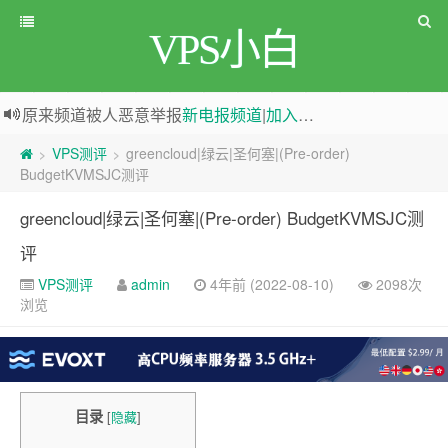
VPS小白
原来频道被人恶意举报
新电报频道
|
加入电报群
greenwebpage|香港|日本|新加坡|美国等多地vps测评|移动直连|1Gbps带宽|年付€29
VPS测评
greencloud|绿云|圣何塞|(Pre-order)
>
>
BudgetKVMSJC测评
greencloud|绿云|圣何塞|(Pre-order) BudgetKVMSJC测
评
VPS测评
admin
4年前 (2022-08-10)
2098次
浏览
目录
[
隐藏
]