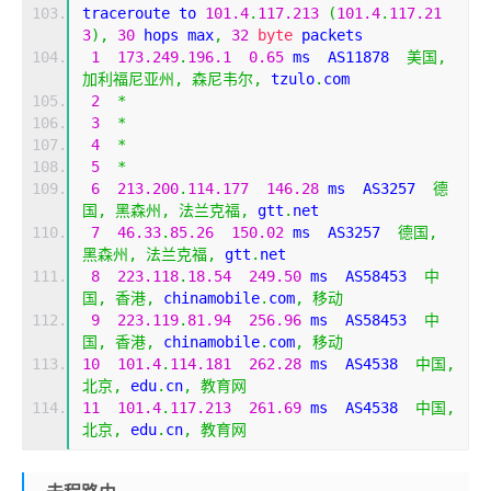
traceroute to 
101.4
.
117.213
(
101.4
.
117.21
3
),
30
 hops max
,
32
byte
 packets
1
173.249
.
196.1
0.65
 ms  AS11878  
美国,
加利福尼亚州,
森尼韦尔,
 tzulo
.
com
2
*
3
*
4
*
5
*
6
213.200
.
114.177
146.28
 ms  AS3257  
德
国,
黑森州,
法兰克福,
 gtt
.
net
7
46.33
.
85.26
150.02
 ms  AS3257  
德国,
黑森州,
法兰克福,
 gtt
.
net
8
223.118
.
18.54
249.50
 ms  AS58453  
中
国,
香港,
 chinamobile
.
com
,
移动
9
223.119
.
81.94
256.96
 ms  AS58453  
中
国,
香港,
 chinamobile
.
com
,
移动
10
101.4
.
114.181
262.28
 ms  AS4538  
中国,
北京,
 edu
.
cn
,
教育网
11
101.4
.
117.213
261.69
 ms  AS4538  
中国,
北京,
 edu
.
cn
,
教育网