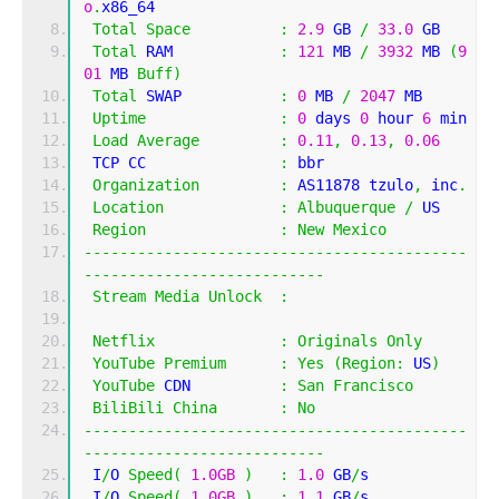
o
.
x86_64
Total
Space
:
2.9
 GB 
/
33.0
 GB 
Total
 RAM            
:
121
 MB 
/
3932
 MB 
(
9
01
 MB 
Buff
)
Total
 SWAP           
:
0
 MB 
/
2047
 MB
Uptime
:
0
 days 
0
 hour 
6
 min
Load
Average
:
0.11
,
0.13
,
0.06
 TCP CC               
:
 bbr
Organization
:
 AS11878 tzulo
,
 inc
.
Location
:
Albuquerque
/
 US
Region
:
New
Mexico
-------------------------------------------
---------------------------
Stream
Media
Unlock
:
Netflix
:
Originals
Only
YouTube
Premium
:
Yes
(
Region
:
 US
)
YouTube
 CDN          
:
San
Francisco
BiliBili
China
:
No
-------------------------------------------
---------------------------
 I
/
O 
Speed
(
1.0GB
)
:
1.0
 GB
/
s
 I
/
O 
Speed
(
1.0GB
)
:
1.1
 GB
/
s