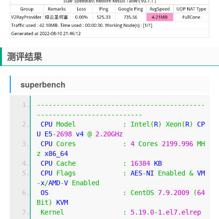
测评结果
superbench
-------------------------------------------
---------------------------
 CPU 
Model
:
Intel
(
R
)
Xeon
(
R
)
 CP
U E5
-
2698
 v4 
@
2.20GHz
 CPU 
Cores
:
4
Cores
2199.996
MH
z
 x86_64
 CPU 
Cache
:
16384
 KB 
 CPU 
Flags
:
 AES
-
NI 
Enabled
&
 VM
-
x
/
AMD
-
V 
Enabled
 OS                   
:
CentOS
7.9
.
2009
(
64
Bit
)
 KVM
Kernel
:
5.19
.
0
-
1.el7.elrep