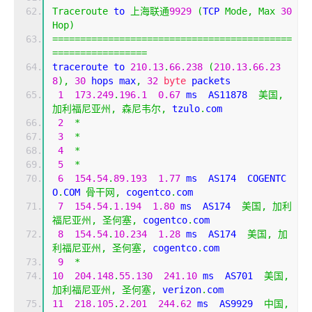
Traceroute
 to 
上海联通
9929
(
TCP 
Mode
,
Max
30
Hop
)
===========================================
=================
traceroute to 
210.13
.
66.238
(
210.13
.
66.23
8
),
30
 hops max
,
32
byte
 packets
1
173.249
.
196.1
0.67
 ms  AS11878  
美国,
加利福尼亚州,
森尼韦尔,
 tzulo
.
com
2
*
3
*
4
*
5
*
6
154.54
.
89.193
1.77
 ms  AS174  COGENTC
O
.
COM 
骨干网,
 cogentco
.
com
7
154.54
.
1.194
1.80
 ms  AS174  
美国,
加利
福尼亚州,
圣何塞,
 cogentco
.
com
8
154.54
.
10.234
1.28
 ms  AS174  
美国,
加
利福尼亚州,
圣何塞,
 cogentco
.
com
9
*
10
204.148
.
55.130
241.10
 ms  AS701  
美国,
加利福尼亚州,
圣何塞,
 verizon
.
com
11
218.105
.
2.201
244.62
 ms  AS9929  
中国,