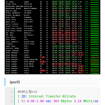
iperf3
#60M上海cn2
[
 ID
]
Interval
Transfer
Bitrate
[
5
]
0.00
-
1.00
 sec 
383
KBytes
3.14
Mbits
/
se