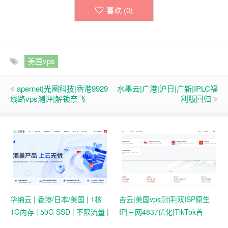
喜欢 (
0
)
美国vps
apernet|光圈科技|香港9929
水墨云|广港|沪日|广新|IPLC福
线路vps测评|解锁奈飞
利版回归
华纳云 | 香港/日本/美国 | 1核
吉云|美国vps测评|双ISP原生
1G内存 | 50G SSD | 不限流量 |
IP|三网4837优化|TikTok首
首月19.9元起
选|1T@1Gbps|月付￥42