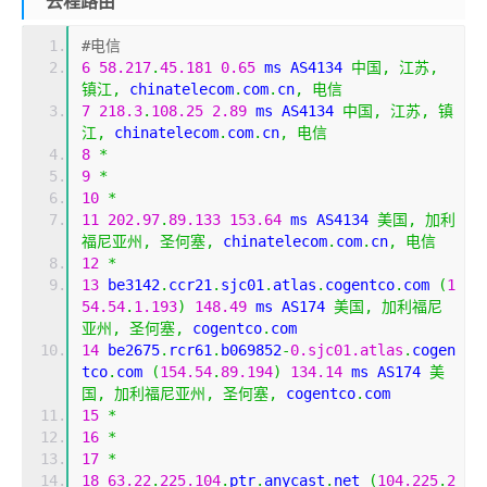
去程路由
#电信
6
58.217
.
45.181
0.65
 ms AS4134 
中国,
江苏,
镇江,
 chinatelecom
.
com
.
cn
,
电信
7
218.3
.
108.25
2.89
 ms AS4134 
中国,
江苏,
镇
江,
 chinatelecom
.
com
.
cn
,
电信
8
*
9
*
10
*
11
202.97
.
89.133
153.64
 ms AS4134 
美国,
加利
福尼亚州,
圣何塞,
 chinatelecom
.
com
.
cn
,
电信
12
*
13
 be3142
.
ccr21
.
sjc01
.
atlas
.
cogentco
.
com 
(
1
54.54
.
1.193
)
148.49
 ms AS174 
美国,
加利福尼
亚州,
圣何塞,
 cogentco
.
com
14
 be2675
.
rcr61
.
b069852
-
0.sjc01.atlas
.
cogen
tco
.
com 
(
154.54
.
89.194
)
134.14
 ms AS174 
美
国,
加利福尼亚州,
圣何塞,
 cogentco
.
com
15
*
16
*
17
*
18
63.22
.
225.104
.
ptr
.
anycast
.
net 
(
104.225
.
2