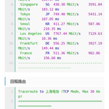
Singapore
    SG  
430.30
Mbit
/
s     
3591.84
Mbit
/
s      
183.12
 ms   
Tokyo
        JP  
749.48
Mbit
/
s     
5431.14
Mbit
/
s      
107.05
 ms   
Seoul
        KR  
411.27
Mbit
/
s     
587.06
Mbit
/
s       
210.35
 ms   
Los
Angeles
  US  
7767.44
Mbit
/
s    
7129.63
Mbit
/
s      
10.36
 ms    
Frankfurt
    DE  
556.25
Mbit
/
s     
3927.19
Mbit
/
s      
149.44
 ms   
France
       FR  
511.36
Mbit
/
s     
902.86
Mbit
/
s       
156.60
 ms   
-------------------------------------------
---------------------------
回程路由
Traceroute
 to 
上海电信
(
TCP 
Mode
,
Max
30
Ho
p
)
===========================================
=================