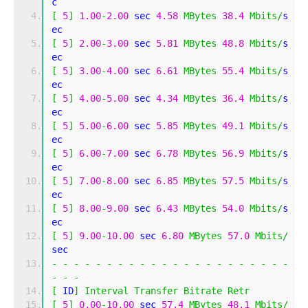
c 
[
5
]
1.00
-
2.00
 sec 
4.58
MBytes
38.4
Mbits
/
s
ec 
[
5
]
2.00
-
3.00
 sec 
5.81
MBytes
48.8
Mbits
/
s
ec 
[
5
]
3.00
-
4.00
 sec 
6.61
MBytes
55.4
Mbits
/
s
ec 
[
5
]
4.00
-
5.00
 sec 
4.34
MBytes
36.4
Mbits
/
s
ec 
[
5
]
5.00
-
6.00
 sec 
5.85
MBytes
49.1
Mbits
/
s
ec 
[
5
]
6.00
-
7.00
 sec 
6.78
MBytes
56.9
Mbits
/
s
ec 
[
5
]
7.00
-
8.00
 sec 
6.85
MBytes
57.5
Mbits
/
s
ec 
[
5
]
8.00
-
9.00
 sec 
6.43
MBytes
54.0
Mbits
/
s
ec 
[
5
]
9.00
-
10.00
 sec 
6.80
MBytes
57.0
Mbits
/
sec 
-
-
-
-
-
-
-
-
-
-
-
-
-
-
-
-
-
-
-
-
-
-
-
-
-
[
 ID
]
Interval
Transfer
Bitrate
Retr
[
5
]
0.00
-
10.00
 sec 
57.4
MBytes
48.1
Mbits
/