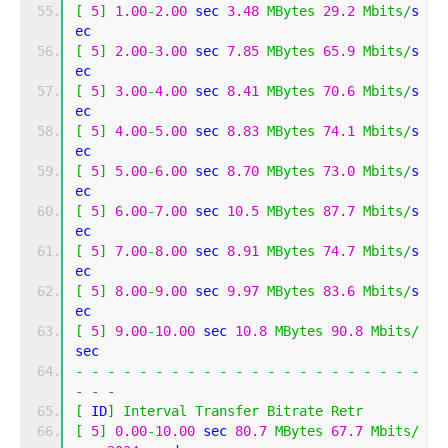
[
5
]
1.00
-
2.00
 sec 
3.48
MBytes
29.2
Mbits
/
s
ec 
[
5
]
2.00
-
3.00
 sec 
7.85
MBytes
65.9
Mbits
/
s
ec 
[
5
]
3.00
-
4.00
 sec 
8.41
MBytes
70.6
Mbits
/
s
ec 
[
5
]
4.00
-
5.00
 sec 
8.83
MBytes
74.1
Mbits
/
s
ec 
[
5
]
5.00
-
6.00
 sec 
8.70
MBytes
73.0
Mbits
/
s
ec 
[
5
]
6.00
-
7.00
 sec 
10.5
MBytes
87.7
Mbits
/
s
ec 
[
5
]
7.00
-
8.00
 sec 
8.91
MBytes
74.7
Mbits
/
s
ec 
[
5
]
8.00
-
9.00
 sec 
9.97
MBytes
83.6
Mbits
/
s
ec 
[
5
]
9.00
-
10.00
 sec 
10.8
MBytes
90.8
Mbits
/
sec 
-
-
-
-
-
-
-
-
-
-
-
-
-
-
-
-
-
-
-
-
-
-
-
-
-
[
 ID
]
Interval
Transfer
Bitrate
Retr
[
5
]
0.00
-
10.00
 sec 
80.7
MBytes
67.7
Mbits
/