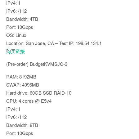
IPv4: 1
IPv6: /112
Bandwidth: 4TB
Port: 10Gbps
OS: Linux
Location: San Jose, CA – Test IP: 198.54.134.1
购买链接
(Pre-order) BudgetKVMSJC-3
RAM: 8192MB
SWAP: 4096MB
Hard drive: 60GB SSD RAID-10
CPU: 4 cores @ E5v4
IPv4: 1
IPv6: /112
Bandwidth: 8TB
Port: 10Gbps