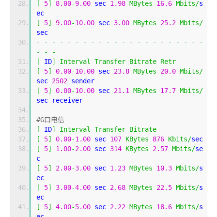
[
5
]
8.00
-
9.00
 sec 
1.98
MBytes
16.6
Mbits
/
s
ec 
[
5
]
9.00
-
10.00
 sec 
3.00
MBytes
25.2
Mbits
/
sec 
-
-
-
-
-
-
-
-
-
-
-
-
-
-
-
-
-
-
-
-
-
-
-
-
-
[
 ID
]
Interval
Transfer
Bitrate
Retr
[
5
]
0.00
-
10.00
 sec 
23.8
MBytes
20.0
Mbits
/
sec 
2502
 sender
[
5
]
0.00
-
10.00
 sec 
21.1
MBytes
17.7
Mbits
/
sec receiver
#G口电信
[
 ID
]
Interval
Transfer
Bitrate
[
5
]
0.00
-
1.00
 sec 
107
KBytes
876
Kbits
/
sec 
[
5
]
1.00
-
2.00
 sec 
314
KBytes
2.57
Mbits
/
se
c 
[
5
]
2.00
-
3.00
 sec 
1.23
MBytes
10.3
Mbits
/
s
ec 
[
5
]
3.00
-
4.00
 sec 
2.68
MBytes
22.5
Mbits
/
s
ec 
[
5
]
4.00
-
5.00
 sec 
2.22
MBytes
18.6
Mbits
/
s
ec 