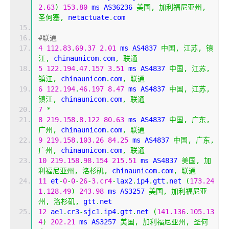
2.63
)
153.80
 ms AS36236 
美国,
加利福尼亚州,
圣何塞,
 netactuate
.
com
#联通
4
112.83
.
69.37
2.01
 ms AS4837 
中国,
江苏,
镇
江,
 chinaunicom
.
com
,
联通
5
122.194
.
47.157
3.51
 ms AS4837 
中国,
江苏,
镇江,
 chinaunicom
.
com
,
联通
6
122.194
.
46.197
8.47
 ms AS4837 
中国,
江苏,
镇江,
 chinaunicom
.
com
,
联通
7
*
8
219.158
.
8.122
80.63
 ms AS4837 
中国,
广东,
广州,
 chinaunicom
.
com
,
联通
9
219.158
.
103.26
84.25
 ms AS4837 
中国,
广东,
广州,
 chinaunicom
.
com
,
联通
10
219.158
.
98.154
215.51
 ms AS4837 
美国,
加
利福尼亚州,
洛杉矶,
 chinaunicom
.
com
,
联通
11
 et
-
0
-
0
-
26
-
3.cr4
-
lax2
.
ip4
.
gtt
.
net 
(
173.24
1
.
128.49
)
243.98
 ms AS3257 
美国,
加利福尼亚
州,
洛杉矶,
 gtt
.
net
12
 ae1
.
cr3
-
sjc1
.
ip4
.
gtt
.
net 
(
141.136
.
105.13
4
)
202.21
 ms AS3257 
美国,
加利福尼亚州,
圣何