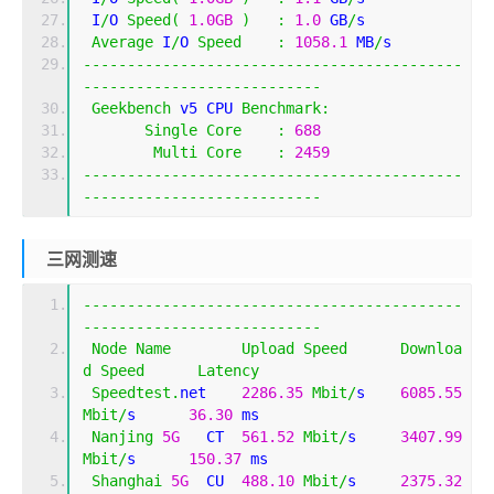
 I
/
O 
Speed
(
1.0GB
)
:
1.0
 GB
/
s
Average
 I
/
O 
Speed
:
1058.1
 MB
/
s
-------------------------------------------
---------------------------
Geekbench
 v5 CPU 
Benchmark
:
Single
Core
:
688
Multi
Core
:
2459
-------------------------------------------
---------------------------
三网测速
-------------------------------------------
---------------------------
Node
Name
Upload
Speed
Downloa
d
Speed
Latency
Speedtest
.
net    
2286.35
Mbit
/
s    
6085.55
Mbit
/
s      
36.30
 ms    
Nanjing
5G
   CT  
561.52
Mbit
/
s     
3407.99
Mbit
/
s      
150.37
 ms   
Shanghai
5G
  CU  
488.10
Mbit
/
s     
2375.32