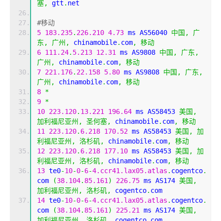
塞,
 gtt
.
net
#移动
5
183.235
.
226.210
4.73
 ms AS56040 
中国,
广
东,
广州,
 chinamobile
.
com
,
移动
6
111.24
.
5.213
12.31
 ms AS9808 
中国,
广东,
广州,
 chinamobile
.
com
,
移动
7
221.176
.
22.158
5.80
 ms AS9808 
中国,
广东,
广州,
 chinamobile
.
com
,
移动
8
*
9
*
10
223.120
.
13.221
196.64
 ms AS58453 
美国,
加利福尼亚州,
圣何塞,
 chinamobile
.
com
,
移动
11
223.120
.
6.218
170.52
 ms AS58453 
美国,
加
利福尼亚州,
洛杉矶,
 chinamobile
.
com
,
移动
12
223.120
.
6.218
177.10
 ms AS58453 
美国,
加
利福尼亚州,
洛杉矶,
 chinamobile
.
com
,
移动
13
 te0
-
10
-
0
-
6
-
4.ccr41.lax05.atlas
.
cogentco
.
com 
(
38.104
.
85.161
)
226.75
 ms AS174 
美国,
加利福尼亚州,
洛杉矶,
 cogentco
.
com
14
 te0
-
10
-
0
-
6
-
4.ccr41.lax05.atlas
.
cogentco
.
com 
(
38.104
.
85.161
)
225.21
 ms AS174 
美国,
加利福尼亚州,
洛杉矶,
 cogentco
.
com