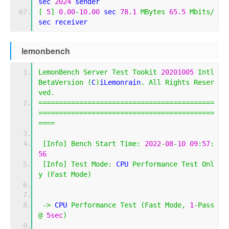
sec 
2024
 sender
[
5
]
0.00
-
10.00
 sec 
78.1
MBytes
65.5
Mbits
/
sec receiver
lemonbench
LemonBench
Server
Test
Tookit
20201005
Intl
BetaVersion
(
C
)
iLemonrain
.
All
Rights
Reser
ved
.
===========================================
===========================================
====
[
Info
]
Bench
Start
Time
:
2022
-
08
-
10
09
:
57
:
56
[
Info
]
Test
Mode
:
 CPU 
Performance
Test
Onl
y
(
Fast
Mode
)
->
 CPU 
Performance
Test
(
Fast
Mode
,
1
-
Pass
@
5sec
)