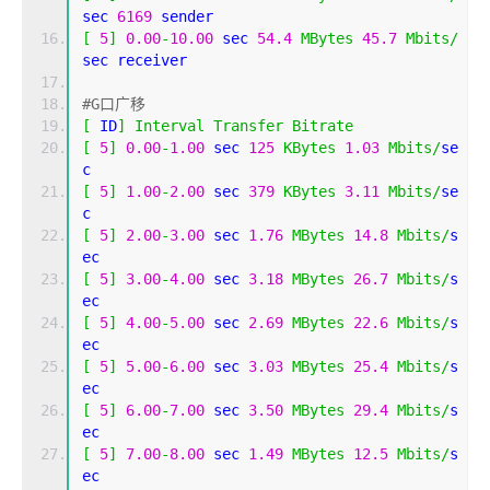
sec 
6169
 sender
[
5
]
0.00
-
10.00
 sec 
54.4
MBytes
45.7
Mbits
/
sec receiver
#G口广移
[
 ID
]
Interval
Transfer
Bitrate
[
5
]
0.00
-
1.00
 sec 
125
KBytes
1.03
Mbits
/
se
c 
[
5
]
1.00
-
2.00
 sec 
379
KBytes
3.11
Mbits
/
se
c 
[
5
]
2.00
-
3.00
 sec 
1.76
MBytes
14.8
Mbits
/
s
ec 
[
5
]
3.00
-
4.00
 sec 
3.18
MBytes
26.7
Mbits
/
s
ec 
[
5
]
4.00
-
5.00
 sec 
2.69
MBytes
22.6
Mbits
/
s
ec 
[
5
]
5.00
-
6.00
 sec 
3.03
MBytes
25.4
Mbits
/
s
ec 
[
5
]
6.00
-
7.00
 sec 
3.50
MBytes
29.4
Mbits
/
s
ec 
[
5
]
7.00
-
8.00
 sec 
1.49
MBytes
12.5
Mbits
/
s
ec 