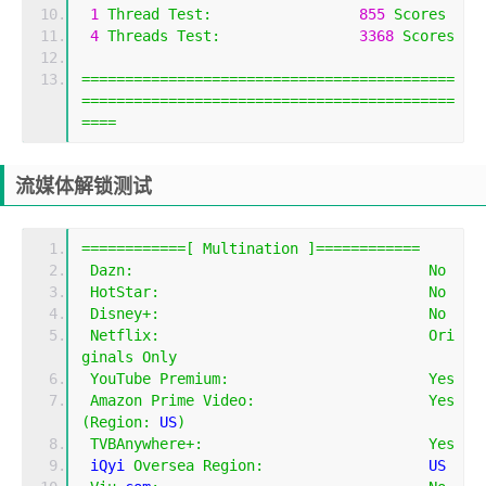
1
Thread
Test
:
855
Scores
4
Threads
Test
:
3368
Scores
===========================================
===========================================
====
流媒体解锁测试
============[
Multination
]============
Dazn
:
No
HotStar
:
No
Disney
+:
No
Netflix
:
Ori
ginals
Only
YouTube
Premium
:
Yes
Amazon
Prime
Video
:
Yes
(
Region
:
 US
)
TVBAnywhere
+:
Yes
 iQyi 
Oversea
Region
:
                   US