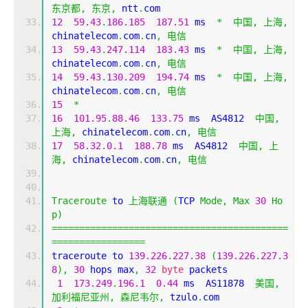
东京都,
东京,
 ntt
.
com
12
59.43
.
186.185
187.51
 ms  
*
中国,
上海,
chinatelecom
.
com
.
cn
,
电信
13
59.43
.
247.114
183.43
 ms  
*
中国,
上海,
chinatelecom
.
com
.
cn
,
电信
14
59.43
.
130.209
194.74
 ms  
*
中国,
上海,
chinatelecom
.
com
.
cn
,
电信
15
*
16
101.95
.
88.46
133.75
 ms  AS4812  
中国,
上海,
 chinatelecom
.
com
.
cn
,
电信
17
58.32
.
0.1
188.78
 ms  AS4812  
中国,
上
海,
 chinatelecom
.
com
.
cn
,
电信
Traceroute
 to 
上海联通
(
TCP 
Mode
,
Max
30
Ho
p
)
===========================================
=================
traceroute to 
139.226
.
227.38
(
139.226
.
227.3
8
),
30
 hops max
,
32
byte
 packets
1
173.249
.
196.1
0.44
 ms  AS11878  
美国,
加利福尼亚州,
森尼韦尔,
 tzulo
.
com