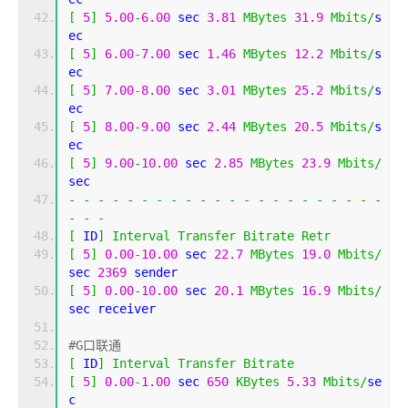
[
5
]
5.00
-
6.00
 sec 
3.81
MBytes
31.9
Mbits
/
s
ec 
[
5
]
6.00
-
7.00
 sec 
1.46
MBytes
12.2
Mbits
/
s
ec 
[
5
]
7.00
-
8.00
 sec 
3.01
MBytes
25.2
Mbits
/
s
ec 
[
5
]
8.00
-
9.00
 sec 
2.44
MBytes
20.5
Mbits
/
s
ec 
[
5
]
9.00
-
10.00
 sec 
2.85
MBytes
23.9
Mbits
/
sec 
-
-
-
-
-
-
-
-
-
-
-
-
-
-
-
-
-
-
-
-
-
-
-
-
-
[
 ID
]
Interval
Transfer
Bitrate
Retr
[
5
]
0.00
-
10.00
 sec 
22.7
MBytes
19.0
Mbits
/
sec 
2369
 sender
[
5
]
0.00
-
10.00
 sec 
20.1
MBytes
16.9
Mbits
/
sec receiver
#G口联通
[
 ID
]
Interval
Transfer
Bitrate
[
5
]
0.00
-
1.00
 sec 
650
KBytes
5.33
Mbits
/
se
c 