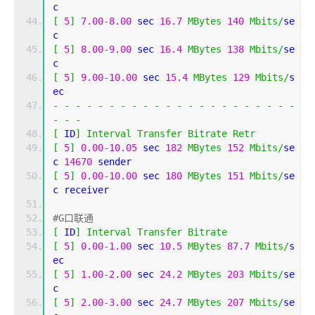
c 
[
5
]
7.00
-
8.00
 sec 
16.7
MBytes
140
Mbits
/
se
c 
[
5
]
8.00
-
9.00
 sec 
16.4
MBytes
138
Mbits
/
se
c 
[
5
]
9.00
-
10.00
 sec 
15.4
MBytes
129
Mbits
/
s
ec 
-
-
-
-
-
-
-
-
-
-
-
-
-
-
-
-
-
-
-
-
-
-
-
-
-
[
 ID
]
Interval
Transfer
Bitrate
Retr
[
5
]
0.00
-
10.05
 sec 
182
MBytes
152
Mbits
/
se
c 
14670
 sender
[
5
]
0.00
-
10.00
 sec 
180
MBytes
151
Mbits
/
se
c receiver
#G口联通
[
 ID
]
Interval
Transfer
Bitrate
[
5
]
0.00
-
1.00
 sec 
10.5
MBytes
87.7
Mbits
/
s
ec 
[
5
]
1.00
-
2.00
 sec 
24.2
MBytes
203
Mbits
/
se
c 
[
5
]
2.00
-
3.00
 sec 
24.7
MBytes
207
Mbits
/
se