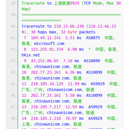
Traceroute
 to 
上海联通
9929
(
TCP 
Mode
,
Max
30
Hop
)
===========================================
=================
traceroute to 
210.13
.
66.238
(
210.13
.
66.23
8
),
30
 hops max
,
32
byte
 packets
7
104.44
.
11.141
2.51
 ms  AS8075  
中国,
香港,
 microsoft
.
com
8
123.255
.
91.154
6.98
 ms  
*
中国,
香港,
hkix
.
net
9
43.252
.
86.65
7.10
 ms  AS10099  
中国,
香港,
 chinaunicom
.
com
,
联通
10
202.77
.
23.161
6.26
 ms  AS10099  
中国,
香港,
 chinaunicom
.
com
,
联通
11
218.105
.
10.129
11.99
 ms  AS9929  
中国,
广东,
广州,
 chinaunicom
.
com
,
联通
12
202.77
.
23.161
5.50
 ms  AS10099  
中国,
香港,
 chinaunicom
.
com
,
联通
13
218.105
.
7.217
12.93
 ms  AS9929  
中国,
广东,
广州,
 chinaunicom
.
com
,
联通
14
218.105
.
2.210
76.07
 ms  AS9929  
中国,
上海,
 chinaunicom
.
com
,
联通