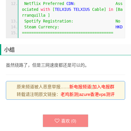
Netflix
Preferred
 CDN
:
Ass
ociated
with
[
TELXIUS TELXIUS 
Cable
]
in
[
Ba
rranquilla
]
Spotify
Registration
:
No
Steam
Currency
:
                        HKD
=======================================
小结
虽然绕路了，但是三网速度都还是可以的。
原来频道被人恶意举报……
新电报频道
|
加入电报群
转载请注明原文链接：
老鸡新测|azure香港vps测评
喜欢 (
0
)