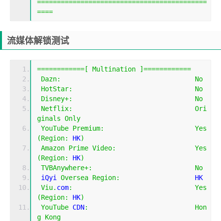
===========================================
====
流媒体解锁测试
============[
Multination
]============
Dazn
:
No
HotStar
:
No
Disney
+:
No
Netflix
:
Ori
ginals
Only
YouTube
Premium
:
Yes
(
Region
:
 HK
)
Amazon
Prime
Video
:
Yes
(
Region
:
 HK
)
TVBAnywhere
+:
No
 iQyi 
Oversea
Region
:
                   HK
Viu
.
com
:
Yes
(
Region
:
 HK
)
YouTube
 CDN
:
Hon
g
Kong