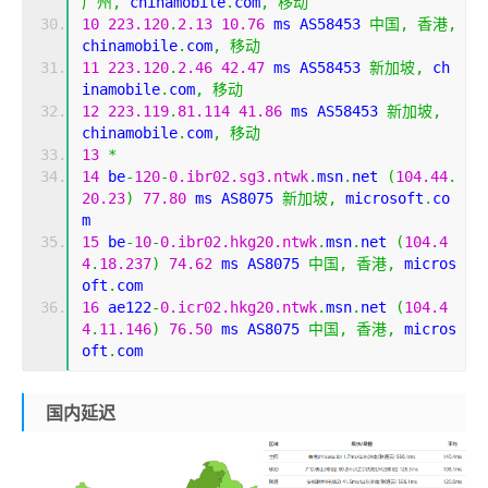
广州,
 chinamobile
.
com
,
移动
10
223.120
.
2.13
10.76
 ms AS58453 
中国,
香港,
chinamobile
.
com
,
移动
11
223.120
.
2.46
42.47
 ms AS58453 
新加坡,
 ch
inamobile
.
com
,
移动
12
223.119
.
81.114
41.86
 ms AS58453 
新加坡,
chinamobile
.
com
,
移动
13
*
14
 be
-
120
-
0.ibr02.sg3.ntwk
.
msn
.
net 
(
104.44
.
20.23
)
77.80
 ms AS8075 
新加坡,
 microsoft
.
co
m
15
 be
-
10
-
0.ibr02.hkg20.ntwk
.
msn
.
net 
(
104.4
4
.
18.237
)
74.62
 ms AS8075 
中国,
香港,
 micros
oft
.
com
16
 ae122
-
0.icr02.hkg20.ntwk
.
msn
.
net 
(
104.4
4
.
11.146
)
76.50
 ms AS8075 
中国,
香港,
 micros
oft
.
com
国内延迟