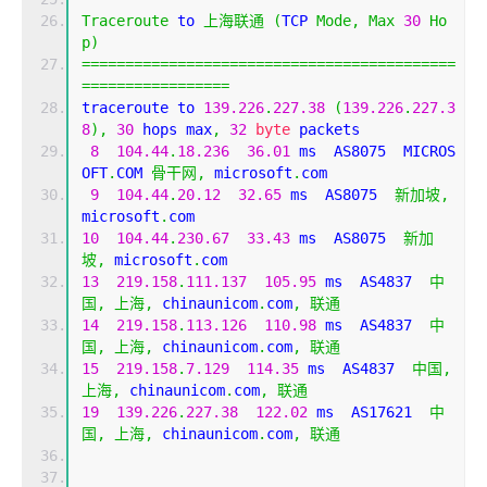
Traceroute
 to 
上海联通
(
TCP 
Mode
,
Max
30
Ho
p
)
===========================================
=================
traceroute to 
139.226
.
227.38
(
139.226
.
227.3
8
),
30
 hops max
,
32
byte
 packets
8
104.44
.
18.236
36.01
 ms  AS8075  MICROS
OFT
.
COM 
骨干网,
 microsoft
.
com
9
104.44
.
20.12
32.65
 ms  AS8075  
新加坡,
microsoft
.
com
10
104.44
.
230.67
33.43
 ms  AS8075  
新加
坡,
 microsoft
.
com
13
219.158
.
111.137
105.95
 ms  AS4837  
中
国,
上海,
 chinaunicom
.
com
,
联通
14
219.158
.
113.126
110.98
 ms  AS4837  
中
国,
上海,
 chinaunicom
.
com
,
联通
15
219.158
.
7.129
114.35
 ms  AS4837  
中国,
上海,
 chinaunicom
.
com
,
联通
19
139.226
.
227.38
122.02
 ms  AS17621  
中
国,
上海,
 chinaunicom
.
com
,
联通