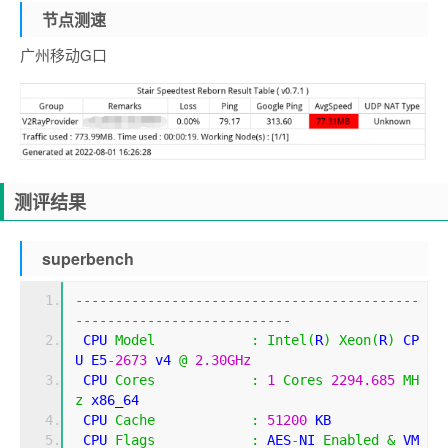
节点测速
广州移动G口
测评结果
superbench
-------------------------------------------
---------------------------
 CPU 
Model
:
Intel
(
R
)
Xeon
(
R
)
 CP
U E5
-
2673
 v4 
@
2.30GHz
 CPU 
Cores
:
1
Cores
2294.685
MH
z
 x86_64
 CPU 
Cache
:
51200
 KB 
 CPU 
Flags
:
 AES
-
NI 
Enabled
&
 VM