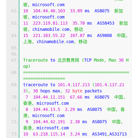
坡,
 microsoft
.
com
10
104.44
.
40.103
33.89
 ms  AS8075  
新加
坡,
 microsoft
.
com
11
223.119
.
81.113
35.78
 ms  AS58453  
新加
坡,
 chinamobile
.
com
,
移动
15
221.183
.
55.22
107.87
 ms  AS9808  
中国,
上海,
 chinamobile
.
com
,
移动
Traceroute
 to 
北京教育网
(
TCP 
Mode
,
Max
30
H
op
)
===========================================
=================
traceroute to 
101.4
.
117.213
(
101.4
.
117.21
3
),
30
 hops max
,
32
byte
 packets
7
104.44
.
11.151
67.66
 ms  AS8075  
中国,
香港,
 microsoft
.
com
8
104.44
.
13.5
2.29
 ms  AS8075  
中国,
香
港,
 microsoft
.
com
9
104.44
.
42.191
2.38
 ms  AS8075  
中国,
香港,
 microsoft
.
com
10
63.218
.
115.14
3.24
 ms  AS3491
,
AS31713  