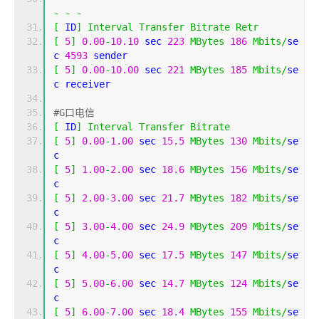
-
-
-
[
 ID
]
Interval
Transfer
Bitrate
Retr
[
5
]
0.00
-
10.10
 sec 
223
MBytes
186
Mbits
/
se
c 
4593
 sender
[
5
]
0.00
-
10.00
 sec 
221
MBytes
185
Mbits
/
se
c receiver
#G口电信
[
 ID
]
Interval
Transfer
Bitrate
[
5
]
0.00
-
1.00
 sec 
15.5
MBytes
130
Mbits
/
se
c 
[
5
]
1.00
-
2.00
 sec 
18.6
MBytes
156
Mbits
/
se
c 
[
5
]
2.00
-
3.00
 sec 
21.7
MBytes
182
Mbits
/
se
c 
[
5
]
3.00
-
4.00
 sec 
24.9
MBytes
209
Mbits
/
se
c 
[
5
]
4.00
-
5.00
 sec 
17.5
MBytes
147
Mbits
/
se
c 
[
5
]
5.00
-
6.00
 sec 
14.7
MBytes
124
Mbits
/
se
c 
[
5
]
6.00
-
7.00
 sec 
18.4
MBytes
155
Mbits
/
se