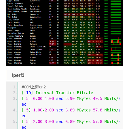
iperf3
#60M上海cn2
[
 ID
]
Interval
Transfer
Bitrate
[
5
]
0.00
-
1.00
 sec 
5.90
MBytes
49.5
Mbits
/
s
ec 
[
5
]
1.00
-
2.00
 sec 
6.89
MBytes
57.8
Mbits
/
s
ec 
[
5
]
2.00
-
3.00
 sec 
6.89
MBytes
57.8
Mbits
/
s
ec 