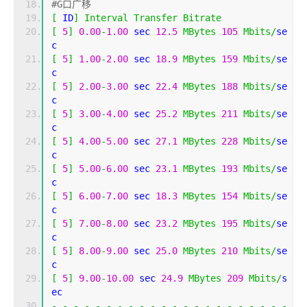
#G口广移
[
 ID
]
Interval
Transfer
Bitrate
[
5
]
0.00
-
1.00
 sec 
12.5
MBytes
105
Mbits
/
se
c 
[
5
]
1.00
-
2.00
 sec 
18.9
MBytes
159
Mbits
/
se
c 
[
5
]
2.00
-
3.00
 sec 
22.4
MBytes
188
Mbits
/
se
c 
[
5
]
3.00
-
4.00
 sec 
25.2
MBytes
211
Mbits
/
se
c 
[
5
]
4.00
-
5.00
 sec 
27.1
MBytes
228
Mbits
/
se
c 
[
5
]
5.00
-
6.00
 sec 
23.1
MBytes
193
Mbits
/
se
c 
[
5
]
6.00
-
7.00
 sec 
18.3
MBytes
154
Mbits
/
se
c 
[
5
]
7.00
-
8.00
 sec 
23.2
MBytes
195
Mbits
/
se
c 
[
5
]
8.00
-
9.00
 sec 
25.0
MBytes
210
Mbits
/
se
c 
[
5
]
9.00
-
10.00
 sec 
24.9
MBytes
209
Mbits
/
s
ec 
-
-
-
-
-
-
-
-
-
-
-
-
-
-
-
-
-
-
-
-
-
-