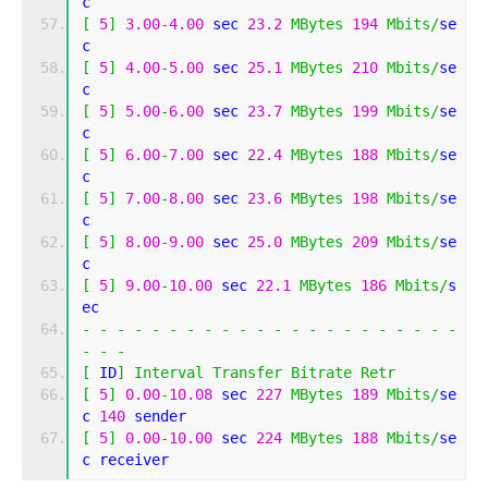
c 
[
5
]
3.00
-
4.00
 sec 
23.2
MBytes
194
Mbits
/
se
c 
[
5
]
4.00
-
5.00
 sec 
25.1
MBytes
210
Mbits
/
se
c 
[
5
]
5.00
-
6.00
 sec 
23.7
MBytes
199
Mbits
/
se
c 
[
5
]
6.00
-
7.00
 sec 
22.4
MBytes
188
Mbits
/
se
c 
[
5
]
7.00
-
8.00
 sec 
23.6
MBytes
198
Mbits
/
se
c 
[
5
]
8.00
-
9.00
 sec 
25.0
MBytes
209
Mbits
/
se
c 
[
5
]
9.00
-
10.00
 sec 
22.1
MBytes
186
Mbits
/
s
ec 
-
-
-
-
-
-
-
-
-
-
-
-
-
-
-
-
-
-
-
-
-
-
-
-
-
[
 ID
]
Interval
Transfer
Bitrate
Retr
[
5
]
0.00
-
10.08
 sec 
227
MBytes
189
Mbits
/
se
c 
140
 sender
[
5
]
0.00
-
10.00
 sec 
224
MBytes
188
Mbits
/
se
c receiver