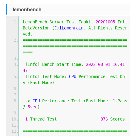
lemonbench
LemonBench
Server
Test
Tookit
20201005
Intl
BetaVersion
(
C
)
iLemonrain
.
All
Rights
Reser
ved
.
===========================================
===========================================
====
[
Info
]
Bench
Start
Time
:
2022
-
08
-
01
16
:
41
:
47
[
Info
]
Test
Mode
:
 CPU 
Performance
Test
Onl
y
(
Fast
Mode
)
->
 CPU 
Performance
Test
(
Fast
Mode
,
1
-
Pass
@
5sec
)
1
Thread
Test
:
876
Scores
===========================================