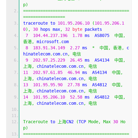
p
)
===========================================
=================
traceroute to 
101.95
.
206.10
(
101.95
.
206.1
0
),
30
 hops max
,
32
byte
 packets
7
104.44
.
237.196
1.78
 ms  AS8075  
中国,
香港,
 microsoft
.
com
8
183.91
.
34.149
2.27
 ms  
*
中国,
香港,
 c
hinatelecom
.
com
.
cn
,
电信
9
202.97
.
25.229
26.45
 ms  AS4134  
中国,
上海,
 chinatelecom
.
com
.
cn
,
电信
11
202.97
.
61.85
46.94
 ms  AS4134  
中国,
上海,
 chinatelecom
.
com
.
cn
,
电信
13
101.95
.
95.90
27.78
 ms  AS4812  
中国,
上海,
 chinatelecom
.
com
.
cn
,
电信
14
101.95
.
206.10
52.58
 ms  AS4812  
中国,
上海,
 chinatelecom
.
com
.
cn
,
电信
Traceroute
 to 
上海
CN2 
(
TCP 
Mode
,
Max
30
Ho
p
)
===========================================