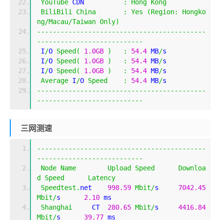
YouTube
 CDN          
:
Hong
Kong
BiliBili
China
:
Yes
(
Region
:
Hongko
ng
/
Macau
/
Taiwan
Only
)
-------------------------------------------
---------------------------
 I
/
O 
Speed
(
1.0GB
)
:
54.4
 MB
/
s
 I
/
O 
Speed
(
1.0GB
)
:
54.4
 MB
/
s
 I
/
O 
Speed
(
1.0GB
)
:
54.4
 MB
/
s
Average
 I
/
O 
Speed
:
54.4
 MB
/
s
-------------------------------------------
---------------------------
三网测速
-------------------------------------------
---------------------------
Node
Name
Upload
Speed
Downloa
d
Speed
Latency
Speedtest
.
net    
998.59
Mbit
/
s     
7042.45
Mbit
/
s      
2.10
 ms     
Shanghai
     CT  
280.65
Mbit
/
s     
4416.84
Mbit
/
s      
39.77
 ms    