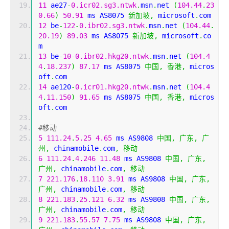
11
 ae27
-
0.icr02.sg3.ntwk
.
msn
.
net 
(
104.44
.
23
0.66
)
50.91
 ms AS8075 
新加坡,
 microsoft
.
com
12
 be
-
122
-
0.ibr02.sg3.ntwk
.
msn
.
net 
(
104.44
.
20.19
)
89.03
 ms AS8075 
新加坡,
 microsoft
.
co
m
13
 be
-
10
-
0.ibr02.hkg20.ntwk
.
msn
.
net 
(
104.4
4
.
18.237
)
87.17
 ms AS8075 
中国,
香港,
 micros
oft
.
com
14
 ae120
-
0.icr01.hkg20.ntwk
.
msn
.
net 
(
104.4
4
.
11.150
)
91.65
 ms AS8075 
中国,
香港,
 micros
oft
.
com
#移动
5
111.24
.
5.25
4.65
 ms AS9808 
中国,
广东,
广
州,
 chinamobile
.
com
,
移动
6
111.24
.
4.246
11.48
 ms AS9808 
中国,
广东,
广州,
 chinamobile
.
com
,
移动
7
221.176
.
18.110
3.91
 ms AS9808 
中国,
广东,
广州,
 chinamobile
.
com
,
移动
8
221.183
.
25.121
6.32
 ms AS9808 
中国,
广东,
广州,
 chinamobile
.
com
,
移动
9
221.183
.
55.57
7.75
 ms AS9808 
中国,
广东,