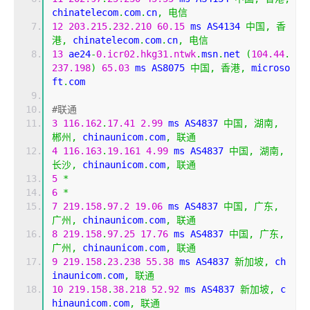
chinatelecom
.
com
.
cn
,
电信
12
203.215
.
232.210
60.15
 ms AS4134 
中国,
香
港,
 chinatelecom
.
com
.
cn
,
电信
13
 ae24
-
0.icr02.hkg31.ntwk
.
msn
.
net 
(
104.44
.
237.198
)
65.03
 ms AS8075 
中国,
香港,
 microso
ft
.
com
#联通
3
116.162
.
17.41
2.99
 ms AS4837 
中国,
湖南,
郴州,
 chinaunicom
.
com
,
联通
4
116.163
.
19.161
4.99
 ms AS4837 
中国,
湖南,
长沙,
 chinaunicom
.
com
,
联通
5
*
6
*
7
219.158
.
97.2
19.06
 ms AS4837 
中国,
广东,
广州,
 chinaunicom
.
com
,
联通
8
219.158
.
97.25
17.76
 ms AS4837 
中国,
广东,
广州,
 chinaunicom
.
com
,
联通
9
219.158
.
23.238
55.38
 ms AS4837 
新加坡,
 ch
inaunicom
.
com
,
联通
10
219.158
.
38.218
52.92
 ms AS4837 
新加坡,
 c
hinaunicom
.
com
,
联通