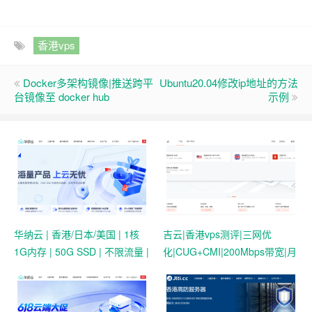
香港vps
Docker多架构镜像|推送跨平
Ubuntu20.04修改ip地址的方法
台镜像至 docker hub
示例
华纳云 | 香港/日本/美国 | 1核
吉云|香港vps测评|三网优
1G内存 | 50G SSD | 不限流量 |
化|CUG+CMI|200Mbps带宽|月
首月19.9元起
付￥42