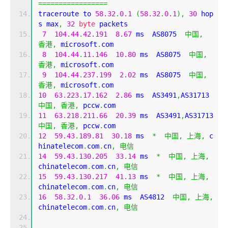
=================
traceroute to 
58.32
.
0.1
(
58.32
.
0.1
),
30
 hop
s max
,
32
byte
 packets
7
104.44
.
42.191
8.67
 ms  AS8075  
中国,
香港,
 microsoft
.
com
8
104.44
.
11.146
10.80
 ms  AS8075  
中国,
香港,
 microsoft
.
com
9
104.44
.
237.199
2.02
 ms  AS8075  
中国,
香港,
 microsoft
.
com
10
63.223
.
17.162
2.86
 ms  AS3491
,
AS31713  
中国,
香港,
 pccw
.
com
11
63.218
.
211.66
20.39
 ms  AS3491
,
AS31713  
中国,
香港,
 pccw
.
com
12
59.43
.
189.81
30.18
 ms  
*
中国,
上海,
 c
hinatelecom
.
com
.
cn
,
电信
14
59.43
.
130.205
33.14
 ms  
*
中国,
上海,
chinatelecom
.
com
.
cn
,
电信
15
59.43
.
130.217
41.13
 ms  
*
中国,
上海,
chinatelecom
.
com
.
cn
,
电信
16
58.32
.
0.1
36.06
 ms  AS4812  
中国,
上海,
chinatelecom
.
com
.
cn
,
电信