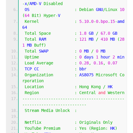
-
x
/
AMD
-
V 
Disabled
 OS                   
:
Debian
 GNU
/
Linux
10
(
64
Bit
)
Hyper
-
V
Kernel
:
5.10
.
0
-
0.bpo
.
15
-
amd
64
Total
Space
:
1.8
 GB 
/
67.0
 GB 
Total
 RAM            
:
121
 MB 
/
410
 MB 
(
28
1
 MB 
Buff
)
Total
 SWAP           
:
0
 MB 
/
0
 MB
Uptime
:
0
 days 
1
 hour 
2
 min
Load
Average
:
0.28
,
0.16
,
0.07
 TCP CC               
:
 bbr
Organization
:
 AS8075 
Microsoft
Co
rporation
Location
:
Hong
Kong
/
 HK
Region
:
Central
and
Western
-------------------------------------------
---------------------------
Stream
Media
Unlock
:
Netflix
:
Originals
Only
YouTube
Premium
:
Yes
(
Region
:
 HK
)