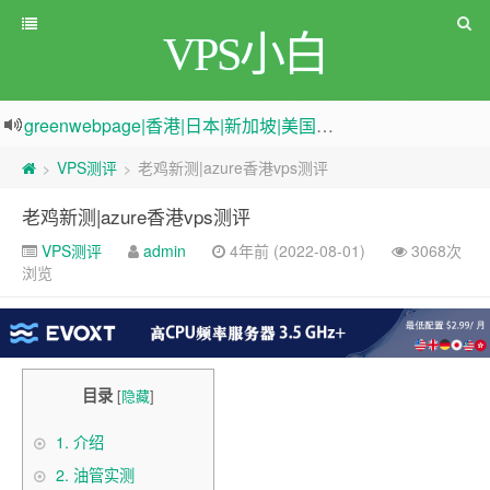
VPS小白
greenwebpage|香港|日本|新加坡|美国等多地vps测评|移动直连|1Gbps带宽|年付€29
原来频道被人恶意举报
新电报频道
|
加入电报群
VPS测评
老鸡新测|azure香港vps测评
>
>
老鸡新测|azure香港vps测评
VPS测评
admin
4年前 (2022-08-01)
3068次
浏览
目录
[
隐藏
]
1.
介绍
2.
油管实测