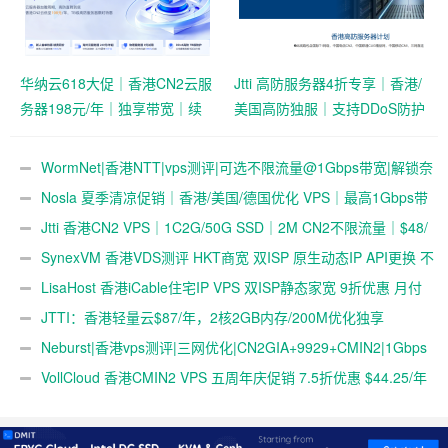
华纳云618大促｜香港CN2云服
Jtti 高防服务器4折专享｜香港/
务器198元/年｜独享带宽｜续
美国高防独服｜支持DDoS防护
费同价
与压力测试
WormNet|香港NTT|vps测评|可选不限流量@1Gbps带宽|解锁奈
飞|部分地区移动直连
Nosla 夏季清凉促销｜香港/美国/德国优化 VPS｜最高1Gbps带
宽 | 259元/年起
Jtti 香港CN2 VPS｜1C2G/50G SSD｜2M CN2不限流量｜$48/
年
SynexVM 香港VDS测评 HKT商宽 双ISP 原生动态IP API更换 不
限流量@1Gbps 月付$79
LisaHost 香港iCable住宅IP VPS 双ISP静态家宽 9折优惠 月付
￥79
JTTI：香港轻量云$87/年，2核2GB内存/200M优化独享
@1500G流量，终身循环优惠
Neburst|香港vps测评|三网优化|CN2GIA+9929+CMIN2|1Gbps
带宽|解锁奈飞&ChatGPT&TikTok
VollCloud 香港CMIN2 VPS 五周年庆促销 7.5折优惠 $44.25/年
起