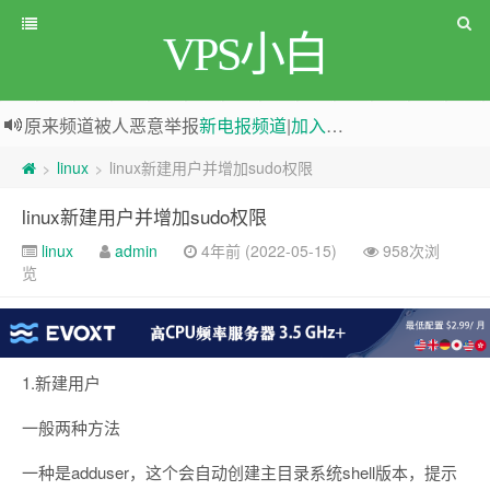
VPS小白
原来频道被人恶意举报
新电报频道
|
加入电报群
greenwebpage|香港|日本|新加坡|美国等多地vps测评|移动直连|1Gbps带宽|年付€29
linux
linux新建用户并增加sudo权限
>
>
linux新建用户并增加sudo权限
linux
admin
4年前 (2022-05-15)
958次浏
览
1.新建用户
一般两种方法
一种是adduser，这个会自动创建主目录系统shell版本，提示