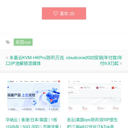
喜欢 (
0
)
美国vps
水墨云KVM-HKPro测评|万兆
cloudcone2022促销|年付款|年
口|IP池解锁流媒体
付9.9刀起
华纳云 | 香港/日本/美国 | 1核
吉云|美国vps测评|双ISP原生
1G内存 | 50G SSD | 不限流量 |
IP|三网4837优化|TikTok首