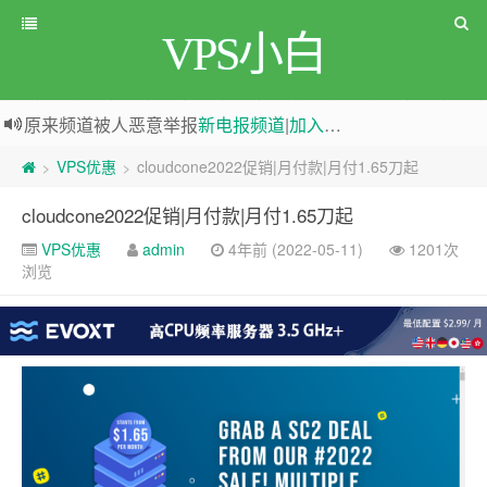
VPS小白
原来频道被人恶意举报
新电报频道
|
加入电报群
greenwebpage|香港|日本|新加坡|美国等多地vps测评|移动直连|1Gbps带宽|年付€29
VPS优惠
cloudcone2022促销|月付款|月付1.65刀起
>
>
cloudcone2022促销|月付款|月付1.65刀起
VPS优惠
admin
4年前 (2022-05-11)
1201次
浏览