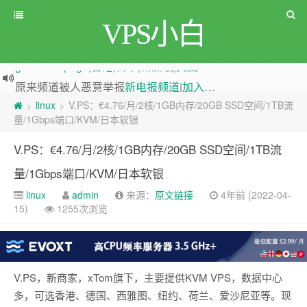
VPS小白
原来频道被人恶意举报
新电报频道
|
加入电报群
greenwebpage|香港|日本|新加坡|美国等多地vps测评|移动直连|1Gbps带宽|年付€29
linux
V.PS：€4.76/月/2核/1GB内存/20GB SSD空间/1TB流
>
>
量/1Gbps端口/KVM/日本软银
V.PS：€4.76/月/2核/1GB内存/20GB SSD空间/1TB流
量/1Gbps端口/KVM/日本软银
linux
admin
来源：
原文链接
4年前 (2022-04-
15)
1255次浏览
V.PS，新商家，xTom旗下，主要提供KVM VPS，数据中心
多，可选香港、德国、西雅图、纽约、荷兰、爱沙尼亚等。现