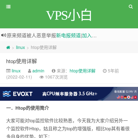
VPS小白
原来频道被人恶意举报
新电报频道
|
加入电报群
greenwebpage|香港|日本|新加坡|美国等多地vps测评|移动直连|1Gbps带宽|年付€29
linux
htop使用详解
>
>
htop使用详解
linux
admin
来源：
htop使用详解
5年前
(2022-02-11)
1067次浏览
一．Htop的使用简介
大家可能对top监控软件比较熟悉，今天我为大家介绍另外一
个监控软件Htop，姑且称之为top的增强版，相比top其有着很
多自身的优势。如下：