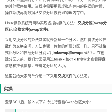
供其他程序使用。当程序需要用到虚拟内存内的数据的时候，
操作系统再将数据从交换分区恢复到物理内存中。
Linux操作系统有两种实现虚拟内存的方法：
交换分区(swap分
区)
和
交换文件(swap文件)
。
采用交换分区的办法其实就是新建一个分区，然后将该分区挂
载作为交换空间，方法步骤与传统的新建分区一样。只不过格
式化分区和挂载分区分别采用
mkswap
和
swapon
命令。在创
建分区之前，我们常常要用过
fdisk -l
和
df -Th
命令来查看硬盘
信息和挂载信息，来确定分区的大小。
这里就给大家简单介绍一下采用
交换文件
的方法吧。
实操
登录SSH后，输入以下命令进行查看Swap分区大小：