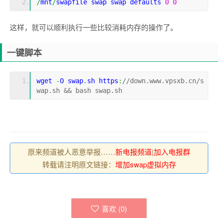
/
mnt
/
swapfile swap swap defaults 
0
0
这样，就可以顺利执行一些比较消耗内存的操作了。
一键脚本
wget 
-
O swap
.
sh https
:
//down.www.vpsxb.cn/s
wap.sh && bash swap.sh
原来频道被人恶意举报……
新电报频道
|
加入电报群
转载请注明原文链接：
增加swap虚拟内存
喜欢 (
0
)