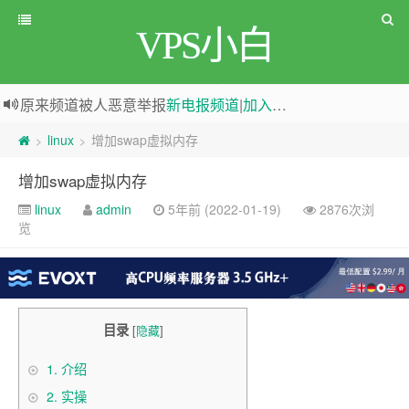
VPS小白
原来频道被人恶意举报
新电报频道
|
加入电报群
greenwebpage|香港|日本|新加坡|美国等多地vps测评|移动直连|1Gbps带宽|年付€29
linux
增加swap虚拟内存
>
>
增加swap虚拟内存
linux
admin
5年前 (2022-01-19)
2876次浏
览
目录
[
隐藏
]
1.
介绍
2.
实操