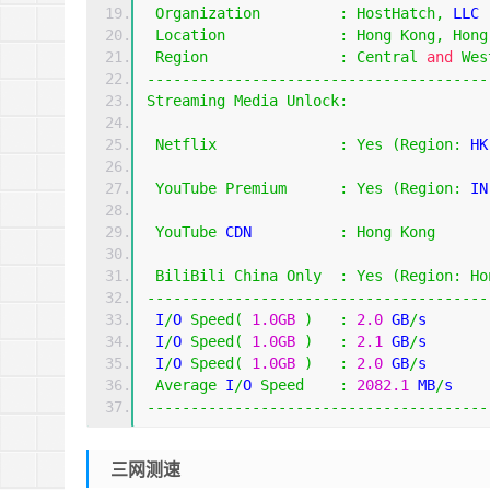
Organization
:
HostHatch
,
 LLC
Location
:
Hong
Kong
,
Hong
Region
:
Central
and
Wes
---------------------------------------
Streaming
Media
Unlock
:
Netflix
:
Yes
(
Region
:
 HK
YouTube
Premium
:
Yes
(
Region
:
 IN
YouTube
 CDN          
:
Hong
Kong
BiliBili
China
Only
:
Yes
(
Region
:
Ho
---------------------------------------
 I
/
O 
Speed
(
1.0GB
)
:
2.0
 GB
/
s
 I
/
O 
Speed
(
1.0GB
)
:
2.1
 GB
/
s
 I
/
O 
Speed
(
1.0GB
)
:
2.0
 GB
/
s
Average
 I
/
O 
Speed
:
2082.1
 MB
/
s
---------------------------------------
三网测速