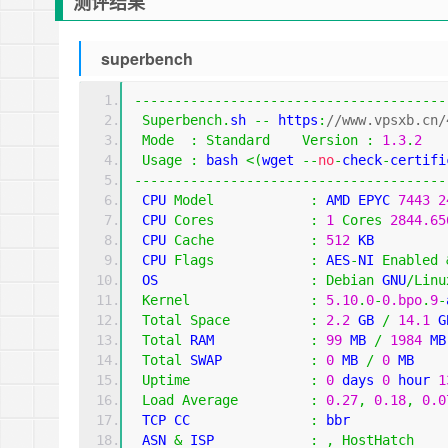
测评结果
superbench
---------------------------------------
Superbench
.
sh 
--
 https
:
//www.vpsxb.cn/
Mode
:
Standard
Version
:
1.3
.
2
Usage
:
 bash 
<(
wget 
--
no
-
check
-
certifi
---------------------------------------
 CPU 
Model
:
 AMD EPYC 
7443
2
 CPU 
Cores
:
1
Cores
2844.65
 CPU 
Cache
:
512
 KB 
 CPU 
Flags
:
 AES
-
NI 
Enabled
 OS                   
:
Debian
 GNU
/
Linu
Kernel
:
5.10
.
0
-
0.bpo
.
9
-
Total
Space
:
2.2
 GB 
/
14.1
 G
Total
 RAM            
:
99
 MB 
/
1984
 MB
Total
 SWAP           
:
0
 MB 
/
0
 MB
Uptime
:
0
 days 
0
 hour 
1
Load
Average
:
0.27
,
0.18
,
0.0
 TCP CC               
:
 bbr
 ASN 
&
 ISP            
:
,
HostHatch