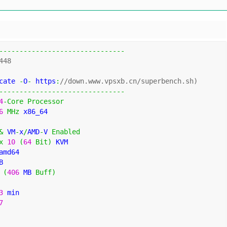
-------------------------------
448
cate 
-
O
-
 https
:
//down.www.vpsxb.cn/superbench.sh)
-------------------------------
4
-
Core
Processor
6
MHz
 x86_64
&
 VM
-
x
/
AMD
-
V 
Enabled
x
10
(
64
Bit
)
 KVM
amd64
B 
 
(
406
 MB 
Buff
)
3
 min
7