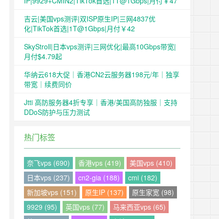
IP|9929+CMIN2|TikTok首选|1T@1Gbps|月付￥47
吉云|美国vps测评|双ISP原生IP|三网4837优
化|TikTok首选|1T@1Gbps|月付￥42
SkyStroll|日本vps测评|三网优化|最高10Gbps带宽|
月付$4.79起
华纳云618大促｜香港CN2云服务器198元/年｜独享
带宽｜续费同价
Jtti 高防服务器4折专享｜香港/美国高防独服｜支持
DDoS防护与压力测试
热门标签
奈飞vps (690)
香港vps (419)
美国vps (410)
日本vps (237)
cn2-gia (188)
cmi (182)
新加坡vps (151)
原生IP (137)
原生家宽 (98)
9929 (95)
英国vps (77)
马来西亚vps (65)