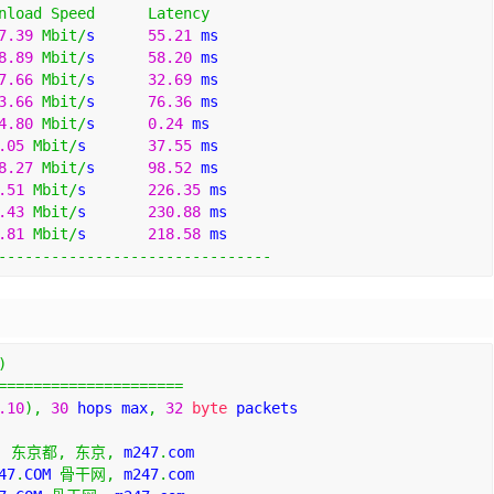
nload
Speed
Latency
7.39
Mbit
/
s      
55.21
 ms    
8.89
Mbit
/
s      
58.20
 ms    
7.66
Mbit
/
s      
32.69
 ms    
3.66
Mbit
/
s      
76.36
 ms    
4.80
Mbit
/
s      
0.24
 ms     
.05
Mbit
/
s       
37.55
 ms    
8.27
Mbit
/
s      
98.52
 ms    
.51
Mbit
/
s       
226.35
 ms   
.43
Mbit
/
s       
230.88
 ms   
.81
Mbit
/
s       
218.58
 ms   
-------------------------------
)
=====================
.10
),
30
 hops max
,
32
byte
 packets
,
东京都,
东京,
 m247
.
com
47
.
COM 
骨干网,
 m247
.
com