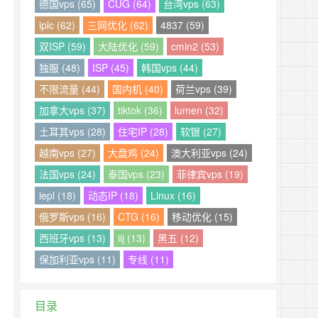
德国vps (65)
CUG (64)
台湾vps (63)
iplc (62)
三网优化 (62)
4837 (59)
双ISP (59)
大陆优化 (59)
cmin2 (53)
独服 (48)
ISP (45)
韩国vps (44)
不限流量 (44)
国内机 (40)
荷兰vps (39)
加拿大vps (37)
tiktok (36)
lumen (32)
土耳其vps (28)
住宅IP (28)
软银 (27)
越南vps (27)
大盘鸡 (24)
澳大利亚vps (24)
法国vps (24)
泰国vps (23)
菲律宾vps (19)
iepl (18)
动态IP (18)
Linux (16)
俄罗斯vps (16)
CTG (16)
移动优化 (15)
西班牙vps (13)
iij (13)
黑五 (12)
保加利亚vps (11)
专线 (11)
目录