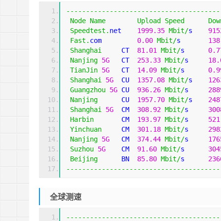
---------------------------------------
Node
Name
Upload
Speed
Dow
Speedtest
.
net    
1999.35
Mbit
/
s    
915
Fast
.
com         
0.00
Mbit
/
s       
138
Shanghai
     CT  
81.01
Mbit
/
s      
0.7
Nanjing
5G
   CT  
253.33
Mbit
/
s     
18.
TianJin
5G
   CT  
14.09
Mbit
/
s      
0.9
Shanghai
5G
  CU  
1357.08
Mbit
/
s    
126
Guangzhou
5G
 CU  
936.26
Mbit
/
s     
288
Nanjing
      CU  
1957.70
Mbit
/
s    
248
Shanghai
5G
  CM  
308.92
Mbit
/
s     
300
Harbin
       CM  
193.97
Mbit
/
s     
521
Yinchuan
     CM  
301.18
Mbit
/
s     
298
Nanjing
5G
   CM  
374.44
Mbit
/
s     
176
Suzhou
5G
    CM  
91.60
Mbit
/
s      
304
Beijing
      BN  
85.80
Mbit
/
s      
236
---------------------------------------
全球测速
---------------------------------------