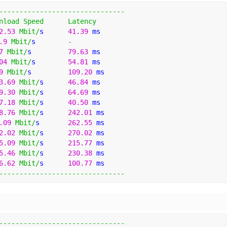
-------------------------------
nload
Speed
Latency
2.53
Mbit
/
s      
41.39
 ms    
.9
Mbit
/
s        
-
7
Mbit
/
s         
79.63
 ms    
04
Mbit
/
s        
54.81
 ms    
9
Mbit
/
s         
109.20
 ms   
3.69
Mbit
/
s      
46.84
 ms    
9.30
Mbit
/
s      
64.69
 ms    
7.18
Mbit
/
s      
40.50
 ms    
8.76
Mbit
/
s      
242.01
 ms   
.09
Mbit
/
s       
262.55
 ms   
2.02
Mbit
/
s      
270.02
 ms   
5.09
Mbit
/
s      
215.77
 ms   
5.46
Mbit
/
s      
230.38
 ms   
6.62
Mbit
/
s      
100.77
 ms   
-------------------------------
-------------------------------