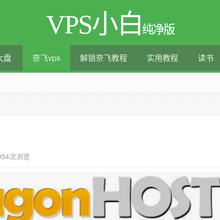
VPS小白
纯净版
大盘
奈飞vps
解锁奈飞教程
实用教程
读书
测评|移动直连|1Gbps带宽|年付€29
954次浏览