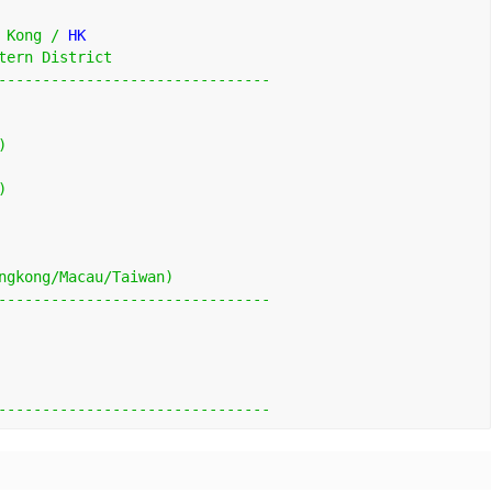
Kong
/
 HK
tern
District
-------------------------------
)
)
ngkong
/
Macau
/
Taiwan
)
-------------------------------
-------------------------------