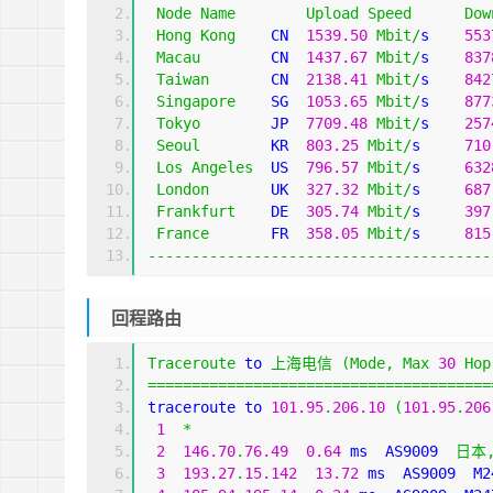
Node
Name
Upload
Speed
Dow
Hong
Kong
    CN  
1539.50
Mbit
/
s    
553
Macau
        CN  
1437.67
Mbit
/
s    
837
Taiwan
       CN  
2138.41
Mbit
/
s    
842
Singapore
    SG  
1053.65
Mbit
/
s    
877
Tokyo
        JP  
7709.48
Mbit
/
s    
257
Seoul
        KR  
803.25
Mbit
/
s     
710
Los
Angeles
  US  
796.57
Mbit
/
s     
632
London
       UK  
327.32
Mbit
/
s     
687
Frankfurt
    DE  
305.74
Mbit
/
s     
397
France
       FR  
358.05
Mbit
/
s     
815
---------------------------------------
回程路由
Traceroute
 to 
上海电信
(
Mode
,
Max
30
Hop
=======================================
traceroute to 
101.95
.
206.10
(
101.95
.
206
1
*
2
146.70
.
76.49
0.64
 ms  AS9009  
日本
3
193.27
.
15.142
13.72
 ms  AS9009  M2