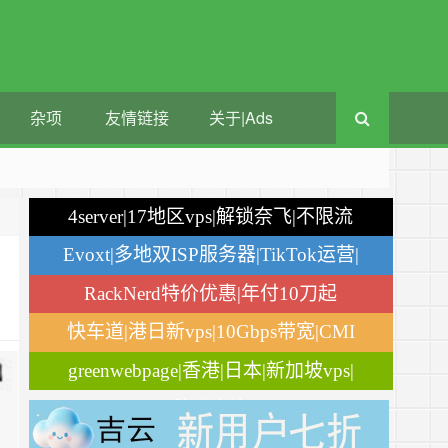
杂项
友情链接
关于|Ads
4server|17地区vps|解锁奈飞|不限流
量
Evoxt|多地双ISP服务器|TikTok运营|
月付$2.84
RackNerd特价优惠|年付10刀起
快车道|港日新vps|10Gbps带宽|CMI
greenwebpage|香港|日本|新加坡vps|
移动直连