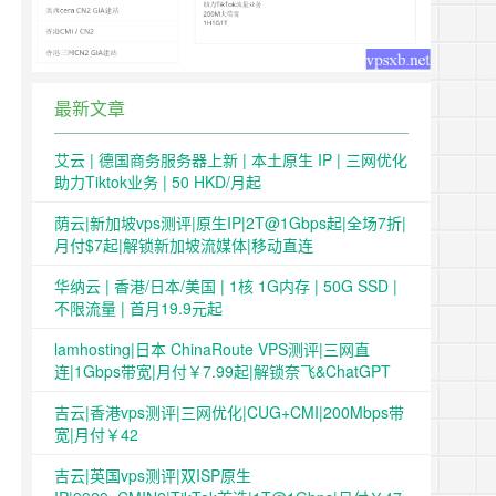
最新文章
艾云 | 德国商务服务器上新 | 本土原生 IP | 三网优化
助力Tiktok业务 | 50 HKD/月起
荫云|新加坡vps测评|原生IP|2T@1Gbps起|全场7折|
月付$7起|解锁新加坡流媒体|移动直连
华纳云 | 香港/日本/美国 | 1核 1G内存 | 50G SSD |
不限流量 | 首月19.9元起
lamhosting|日本 ChinaRoute VPS测评|三网直
连|1Gbps带宽|月付￥7.99起|解锁奈飞&ChatGPT
吉云|香港vps测评|三网优化|CUG+CMI|200Mbps带
宽|月付￥42
吉云|英国vps测评|双ISP原生