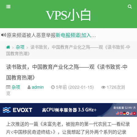
VPS小白
原来频道被人恶意举报
新电报频道
|
加入电报群
greenwebpage|香港|日本|新加坡|美国等多地vps测评|移动直连|1Gbps带宽|年付€29
杂项
读书致贫，中国教育产业化之殇——观《读书致贫-中
>
>
国教育热潮》
读书致贫，中国教育产业化之殇——观《读书致贫-中
国教育热潮》
杂项
admin
5年前 (2022-01-15)
1726次浏
览
上次推送的一篇《未富先老，被抛弃的第一代农民工—看纪录
片<中国移民奇迹终结>》，让我想起了另外两个系列的记录