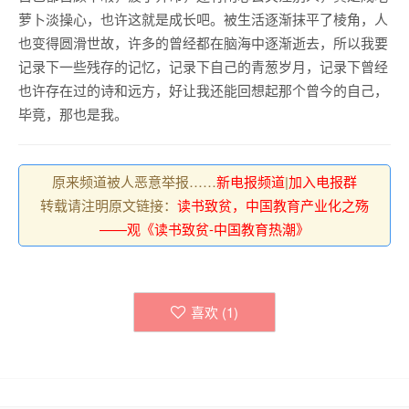
萝卜淡操心，也许这就是成长吧。被生活逐渐抹平了棱角，人
也变得圆滑世故，许多的曾经都在脑海中逐渐逝去，所以我要
记录下一些残存的记忆，记录下自己的青葱岁月，记录下曾经
也许存在过的诗和远方，好让我还能回想起那个曾今的自己，
毕竟，那也是我。
原来频道被人恶意举报……
新电报频道
|
加入电报群
转载请注明原文链接：
读书致贫，中国教育产业化之殇
——观《读书致贫-中国教育热潮》
喜欢 (
1
)