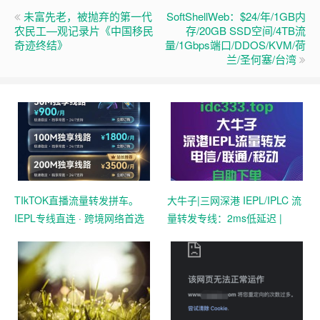
未富先老，被抛弃的第一代
SoftShellWeb：$24/年/1GB内
农民工—观记录片《中国移民
存/20GB SSD空间/4TB流
奇迹终结》
量/1Gbps端口/DDOS/KVM/荷
兰/圣何塞/台湾
TIkTOK直播流量转发拼车。
大牛子|三网深港 IEPL/IPLC 流
IEPL专线直连 · 跨境网络首选
量转发专线：2ms低延迟 |
TikTok直播与跨境外贸办公专
用