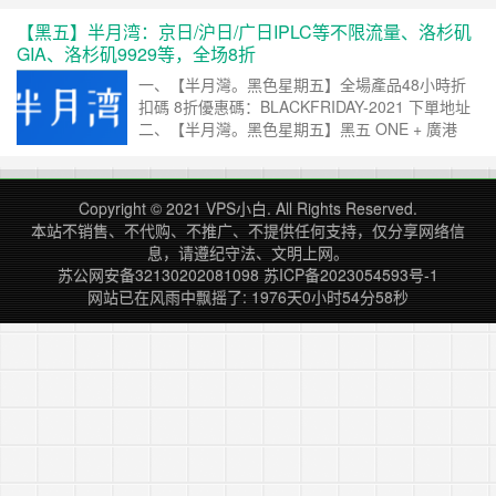
宽 价格 链接 1 512MB 10GB SSD 500GB
【黑五】半月湾：京日/沪日/广日IPLC等不限流量、洛杉矶
500Mbps 39元/月，240元/年 购买链接 ……
继续
GIA、洛杉矶9929等，全场8折
阅读 »
一、【半月灣。黑色星期五】全場產品48小時折
扣碼 8折優惠碼：BLACKFRIDAY-2021 下單地址
二、【半月灣。黑色星期五】黑五 ONE + 廣港
500MBPS IPLC 流量轉發 流量: 100GB/月 共享帶
寬: 100 + 500 Mbps 入口: 廣州、上海、北京 出
口: 香港、日本、台灣、美國 等 半月ONE 端口: 3
Copyright © 2021
VPS小白
. All Rights Reserved.
個 廣港移動 ……
继续阅读 »
本站不销售、不代购、不推广、不提供任何支持，仅分享网络信
息，请遵纪守法、文明上网。
苏公网安备32130202081098
苏ICP备2023054593号-1
网站已在风雨中飘摇了: 1976天0小时54分58秒