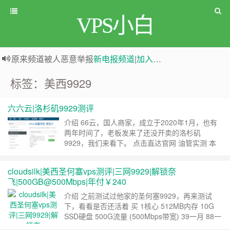
VPS小白
原来频道被人恶意举报
新电报频道
|
加入电报群
greenwebpage|香港|日本|新加坡|美国等多地vps测评|移动直连|1Gbps带宽|年付€29
标签：美西9929
六六云|洛杉矶9929测评
介绍 66云，国人商家，成立于2020年1月，也有
两年时间了，老板发来了还没开卖的洛杉矶
9929，我们来看下。 点击直达官网 油管实测 本
地移动家宽 测评结果 superbench -------------------
---------------------------------------------------
cloudsilk|美西圣何塞vps测评|三网9929|解锁奈
Superbench.sh ……
继续阅读 »
飞|500GB@500Mbps|年付￥240
介绍 之前测试过他家的圣何塞9929，再来测试
下，看看是否还活着 买 1核心 512MB内存 10G
SSD硬盘 500G流量 (500Mbps带宽) 39一月 88一
季 239.99一年 购买链接 vCPU 内存 空间 流量 带