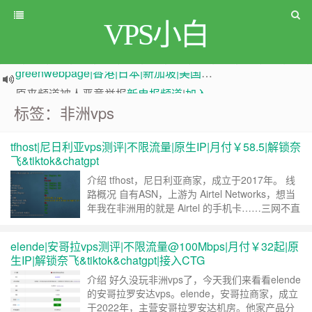
VPS小白
greenwebpage|香港|日本|新加坡|美国等多地vps测评|移动直连|1Gbps带宽|年付€29
原来频道被人恶意举报
新电报频道
|
加入电报群
标签：非洲vps
tfhost|尼日利亚vps测评|不限流量|原生IP|月付￥58.5|解锁奈
飞&tiktok&chatgpt
介绍 tfhost，尼日利亚商家，成立于2017年。 线
路概况 自有ASN，上游为 Airtel Networks，想当
年我在非洲用的就是 Airtel 的手机卡……三网不直
连。 买 购买链接 测试IP Looking glass
160.119.196.65 系统&流媒体 ------------------------
elende|安哥拉vps测评|不限流量@100Mbps|月付￥32起|原
------------……
继续阅读 »
生IP|解锁奈飞&tiktok&chatgpt|接入CTG
介绍 好久没玩非洲vps了，今天我们来看看elende
的安哥拉罗安达vps。elende，安哥拉商家，成立
于2022年，主营安哥拉罗安达机房。他家产品分