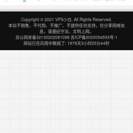
为LXC和KVM两种机型，今天我们测试的LXC机型
（小白只买得起KVM）。 线路概况 自有ASN，上
游为 HSAMS，海外该接的都接了，像NTT、
Copyright © 2021
VPS小白
. All Rights Reserved.
Cogent，GTT啥的，而且居然还接入了中国电信
本站不销售、不代购、不推广、不提供任何支持，仅分享网络信
的CTG(……
继续阅读 »
息，请遵纪守法、文明上网。
苏公网安备32130202081098
苏ICP备2023054593号-1
网站已在风雨中飘摇了: 1978天3小时25分44秒