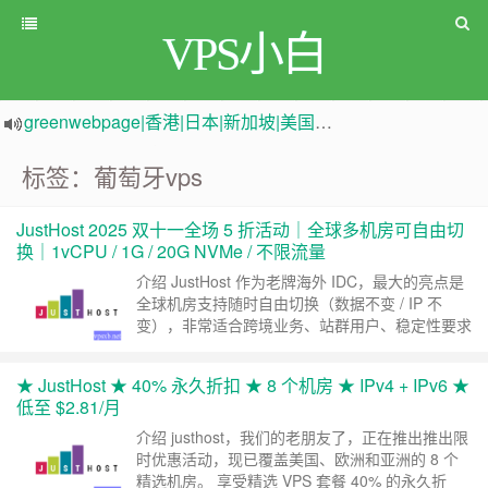
VPS小白
greenwebpage|香港|日本|新加坡|美国等多地vps测评|移动直连|1Gbps带宽|年付€29
原来频道被人恶意举报
新电报频道
|
加入电报群
标签：葡萄牙vps
JustHost 2025 双十一全场 5 折活动｜全球多机房可自由切
换｜1vCPU / 1G / 20G NVMe / 不限流量
介绍 JustHost 作为老牌海外 IDC，最大的亮点是
全球机房支持随时自由切换（数据不变 / IP 不
变），非常适合跨境业务、站群用户、稳定性要求
较高的场景。 2025 年双十一活动覆盖整个 11
月，全场 VPS 最高可享 5 折，并且支持 终身续费
★ JustHost ★ 40% 永久折扣 ★ 8 个机房 ★ IPv4 + IPv6 ★
同价（Recurring）。可选机房包含美国、欧洲、
低至 $2.81/月
中亚、以色列、俄罗斯等多个节点，性价比极高。
本……
继续阅读 »
介绍 justhost，我们的老朋友了，正在推出推出限
时优惠活动，现已覆盖美国、欧洲和亚洲的 8 个
精选机房。 享受精选 VPS 套餐 40% 的永久折