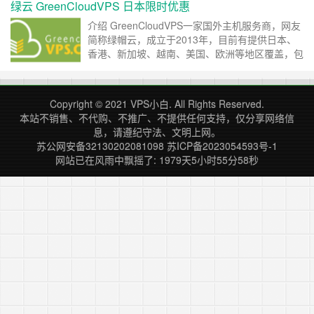
绿云 GreenCloudVPS 日本限时优惠
挺不错。 ----------------------------------------------
……
继续阅读 »
介绍 GreenCloudVPS一家国外主机服务商，网友
简称绿帽云，成立于2013年，目前有提供日本、
香港、新加坡、越南、美国、欧洲等地区覆盖，包
括存储型、SSD VPS都有，使用KVM虚拟化，类
型比较丰富。 直达官网 点击直达官网 优惠方案
OsakaStorage-1 大阪 2核心 CPU 3072MB 内存
Copyright © 2021
VPS小白
. All Rights Reserved.
1TB SATA RAID-10 HDD ……
继续阅读 »
本站不销售、不代购、不推广、不提供任何支持，仅分享网络信
息，请遵纪守法、文明上网。
苏公网安备32130202081098
苏ICP备2023054593号-1
网站已在风雨中飘摇了: 1979天5小时55分59秒