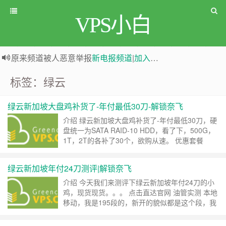
VPS小白
原来频道被人恶意举报
新电报频道
|
加入电报群
greenwebpage|香港|日本|新加坡|美国等多地vps测评|移动直连|1Gbps带宽|年付€29
标签：绿云
绿云新加坡大盘鸡补货了-年付最低30刀-解锁奈飞
介绍 绿云新加坡大盘鸡补货了-年付最低30刀，硬
盘统一为SATA RAID-10 HDD，看了下，500G，
1T，2T的各补了30个，欲购从速。 优惠套餐
********************************** 500GB 套餐
********************************** 2GB 内存 1 CPU 核
绿云新加坡年付24刀测评|解锁奈飞
心 500GB ……
继续阅读 »
介绍 今天我们来测评下绿云新加坡年付24刀的小
鸡，现货现货。。。 点击直达官网 油管实测 本地
移动，我是195段的，新开的貌似都是这个段，我
这边移动直连直接起飞。 测评结果 superbench
Ryzen 3960X的cpu，据说一核顶英特尔两个，IO