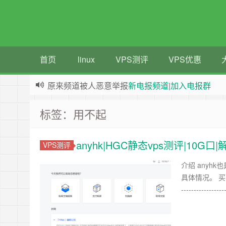
首页
linux
VPS测评
VPS优惠
原来频道被人恶意举报
新电报频道
|
加入电报群
greenwebpage|香港|日本|新加坡|美国等多地vps
标签：用不起
anyhk|HGC静态vps测评|10G
VPS测评
介绍 anyh
具体情况。 买 
----------------