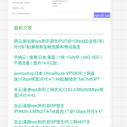
最新文章
荫云|新加坡vps测评|原生IP|2T@1Gbps起|全场7折|
月付$7起|解锁新加坡流媒体|移动直连
华纳云 | 香港/日本/美国 | 1核 1G内存 | 50G SSD |
不限流量 | 首月19.9元起
lamhosting|日本 ChinaRoute VPS测评|三网直
连|1Gbps带宽|月付￥7.99起|解锁奈飞&ChatGPT
吉云|香港vps测评|三网优化|CUG+CMI|200Mbps带
宽|月付￥42
吉云|英国vps测评|双ISP原生
IP|9929+CMIN2|TikTok首选|1T@1Gbps|月付￥47
吉云|美国vps测评|双ISP原生IP|三网4837优