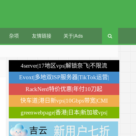
杂项
友情链接
关于|Ads
4server|17地区vps|解锁奈飞|不限流
量
Evoxt|多地双ISP服务器|TikTok运营|
月付$2.84
RackNerd特价优惠|年付10刀起
快车道|港日新vps|10Gbps带宽|CMI
greenwebpage|香港|日本|新加坡vps|
移动直连