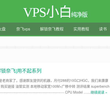
VPS小白
纯净版
大盘
奈飞vps
解锁奈飞教程
实用教程
读书
测评|移动直连|1Gbps带宽|年付€29
口|解锁奈飞|用不起系列
k也是老商家了，感谢群友提供的机器，月付288的10G口HGC，我们来康康
购买链接 油管实测 本地移动家宽100M+广移中转 测评结果 superbench
------------------------------------------------------ CPU Model ……
继续阅读 »