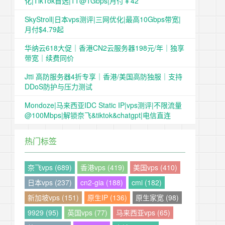
化|TikTok首选|1T@1Gbps|月付￥42
SkyStroll|日本vps测评|三网优化|最高10Gbps带宽|
月付$4.79起
华纳云618大促｜香港CN2云服务器198元/年｜独享
带宽｜续费同价
Jtti 高防服务器4折专享｜香港/美国高防独服｜支持
DDoS防护与压力测试
Mondoze|马来西亚IDC Static IP|vps测评|不限流量
@100Mbps|解锁奈飞&tiktok&chatgpt|电信直连
热门标签
奈飞vps (689)
香港vps (419)
美国vps (410)
日本vps (237)
cn2-gia (188)
cmi (182)
新加坡vps (151)
原生IP (136)
原生家宽 (98)
9929 (95)
英国vps (77)
马来西亚vps (65)