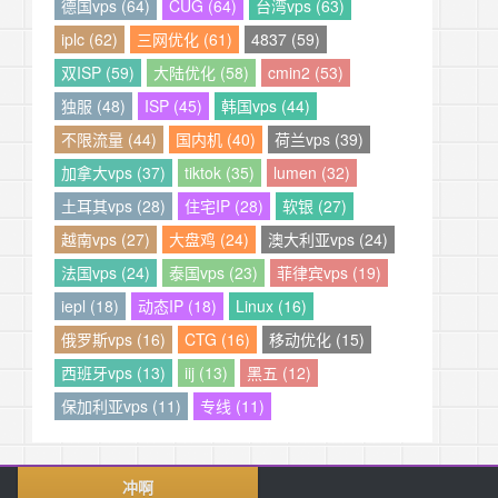
德国vps (64)
CUG (64)
台湾vps (63)
iplc (62)
三网优化 (61)
4837 (59)
双ISP (59)
大陆优化 (58)
cmin2 (53)
独服 (48)
ISP (45)
韩国vps (44)
不限流量 (44)
国内机 (40)
荷兰vps (39)
加拿大vps (37)
tiktok (35)
lumen (32)
土耳其vps (28)
住宅IP (28)
软银 (27)
越南vps (27)
大盘鸡 (24)
澳大利亚vps (24)
法国vps (24)
泰国vps (23)
菲律宾vps (19)
iepl (18)
动态IP (18)
Linux (16)
俄罗斯vps (16)
CTG (16)
移动优化 (15)
西班牙vps (13)
iij (13)
黑五 (12)
保加利亚vps (11)
专线 (11)
冲啊