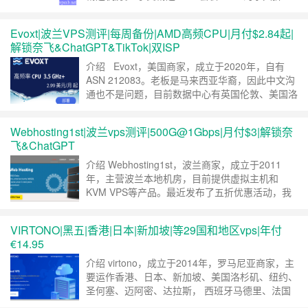
扣，支持 IPv4 + IPv6。 官网 justhost.asia（镜像
站）国内可访问 justhost.ru（已和谐）
Evoxt|波兰VPS测评|每周备份|AMD高频CPU|月付$2.84起|
just.hosting（镜像站）国内可访问（单独站点）
解锁奈飞&ChatGPT&TikTok|双ISP
套餐详情 促销机房： * ……
继续阅读 »
介绍 Evoxt，美国商家，成立于2020年，自有
ASN 212083。老板是马来西亚华裔，因此中文沟
通也不是问题，目前数据中心有英国伦敦、美国洛
杉矶、马来西亚和德国，支持PayPal，信用卡、
加密货币和支付宝付款。最近新上了波兰vps，我
Webhosting1st|波兰vps测评|500G@1Gbps|月付$3|解锁奈
们来看下。 之前我们测试了他家的几个机器：
飞&ChatGPT
Evoxt|(新)香港VPS测评|解锁奈飞|双ISP|千兆|
……
继续阅读 »
介绍 Webhosting1st，波兰商家，成立于2011
年，主营波兰本地机房，目前提供虚拟主机和
KVM VPS等产品。最近发布了五折优惠活动，我
们来看下他家的波兰vps。 线路概况 上游为Artnet
Sp，接入 RETN，Lumen，Cogent多多条线路。
VIRTONO|黑五|香港|日本|新加坡|等29国和地区vps|年付
电信联通直连，移动绕美。 买 Webhosting1st
€14.95
VPS1: Cores –……
继续阅读 »
介绍 virtono，成立于2014年，罗马尼亚商家，主
要运作香港、日本、新加坡、美国洛杉矶、纽约、
圣何塞、迈阿密、达拉斯， 西班牙马德里、法国
巴黎、瑞典斯德哥尔摩机房， 德国法兰克福、英