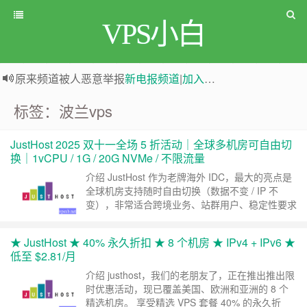
VPS小白
原来频道被人恶意举报
新电报频道
|
加入电报群
greenwebpage|香港|日本|新加坡|美国等多地vps测评|移动直连|1Gbps带宽|年付€29
标签：波兰vps
JustHost 2025 双十一全场 5 折活动｜全球多机房可自由切
换｜1vCPU / 1G / 20G NVMe / 不限流量
介绍 JustHost 作为老牌海外 IDC，最大的亮点是
全球机房支持随时自由切换（数据不变 / IP 不
变），非常适合跨境业务、站群用户、稳定性要求
较高的场景。 2025 年双十一活动覆盖整个 11
月，全场 VPS 最高可享 5 折，并且支持 终身续费
★ JustHost ★ 40% 永久折扣 ★ 8 个机房 ★ IPv4 + IPv6 ★
同价（Recurring）。可选机房包含美国、欧洲、
低至 $2.81/月
中亚、以色列、俄罗斯等多个节点，性价比极高。
本……
继续阅读 »
介绍 justhost，我们的老朋友了，正在推出推出限
时优惠活动，现已覆盖美国、欧洲和亚洲的 8 个
精选机房。 享受精选 VPS 套餐 40% 的永久折