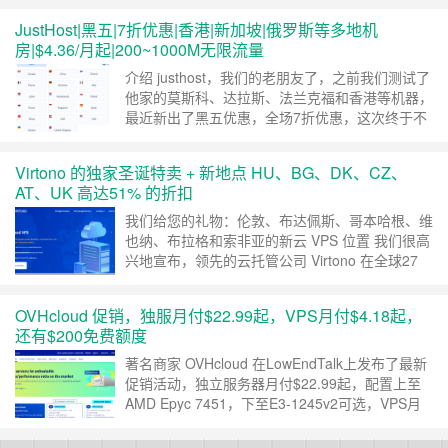
国曼彻斯特、 荷兰、波兰华沙等29个国家和地区
JustHost|黑五|7折优惠|香港|新加坡|俄罗斯等多地机
的VPS和独立服务器。支持安装windows系统，支
房|$4.36/月起|200~1000M无限流量
持支付宝和paypal支付。 官网 直达官网 套餐详情
KVM 512M……
继续阅读 »
介绍 justhost，我们的老朋友了，之前我们测试了
他家的莫斯科、达拉斯、法兰克福和香港等机器，
最近新出了黑五优惠，全场7折优惠，这次终于不
是8折祖传优惠码了。香港、新加坡、俄罗斯、荷
兰、德国、法国、洛杉矶和达拉斯等多地机房，优
Virtono 的独家圣诞特卖 + 新地点 HU、BG、DK、CZ、
惠后$4.36/月起，200~1000Mbps无限流量可选。
AT、UK 高达51% 的折扣
官网 justhost.ru（已和谐） justhost.asia……
继续
阅读 »
我们给您的礼物：伦敦、布达佩斯、哥本哈根、维
也纳、布拉格和索非亚的新云 VPS 位置 我们很高
兴地宣布，领先的云托管公司 Virtono 在全球27
个中立数据中心提供服务，已推出六个新地点：伦
敦、布达佩斯、哥本哈根、维也纳、布拉格和索非
OVHcloud 促销，独服月付$22.99起，VPS月付$4.18起，
亚。 这些新的数据中心为企业和个人提供了更多
还有$200免费额度
机会来利用 Virtono 可靠且可扩展的托管解决方
案。无论您是在寻找网站托……
继续阅读 »
著名商家 OVHcloud 在LowEndTalk上发布了最新
促销活动，独立服务器月付$22.99起，配置上至
AMD Epyc 7451，下至E3-1245v2可选，VPS月
付$4.18起，还有$200免费额度，新加坡、加拿大
和欧洲等机房可选。 促销详情 优惠于 22 年 6 月