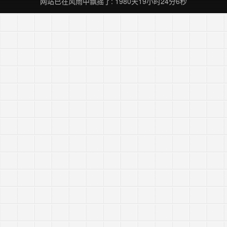
网站已在风雨中飘摇了: 1980天19小时24分6秒