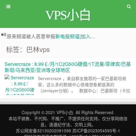
VPS小白
greenwebpage|香港|日本|新加坡|美国等多地vps测评|移动直连|1Gbps带宽|年付€29
原来频道被人恶意举报
新电报频道
|
加入电报群
标签：巴林vps
Servercraze : 8.99￡/月/1C2G50G硬盘/1T流量/菲律宾/巴基
斯坦/马来西亚/亚洲等全球地区
Servercraze ，来自群友推荐的一家巴基斯坦商
家，这么多的数据中心很难想象都是真的
（zenlayer分销）。 数据中心：巴基斯坦（卡拉
奇）马斯喀特（阿曼）巴林（巴林）迪拜（阿联
酋）利雅得（沙特阿拉伯）沙特阿拉伯吉达）科威
特城（科威特）新加坡，新加坡）达卡（孟加拉
Copyright © 2021
VPS小白
. All Rights Reserved.
国）吉隆坡，马来西亚）班加罗尔（印度）河内
本站不销售、不代购、不推广、不提供任何支持，仅分享网络信
（越南）金边（柬埔寨）香港 胡志明……
继续阅
息，请遵纪守法、文明上网。
读 »
苏公网安备32130202081098
苏ICP备2023054593号-1