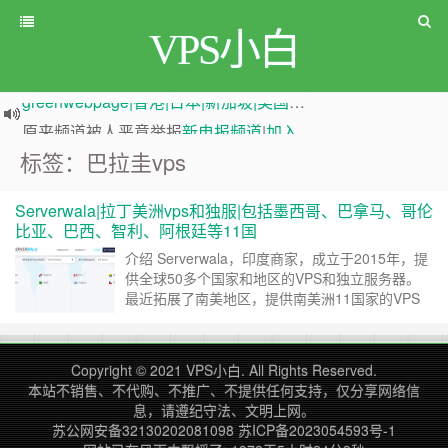
VPS小白
greenwebpage|香港|日本|新加坡|美国等多地vps测评|移动直连|1Gbps带宽|年付€29
原来频道被人恶意举报
新电报频道
|
加入电报群
标签：巴拉圭vps
Serverwala|拉丁美洲vps和独服|包括墨西哥、巴拿马、哥伦
比亚、巴西、智利、阿根廷等11国
介绍 Serverwala，印度商家，成立于2015年，提
供全球50多个国家和地区的VPS和独立服务器。
最近拓展了南美地区，提供南美洲11国家的VPS
和独立服务器。 您准备好探索 Serverwala 云和服
务器解决方案在整个拉丁美洲及其他地区的无与伦
比的存在吗？通过我们广泛的云服务器、VPN服务
Copyright © 2021
VPS小白
. All Rights Reserved.
器、专用服务器和托管选项网络，您的企业可以以
本站不销售、不代购、不推广、不提供任何支持，仅分享网络信
前所未有的方式利……
继续阅读 »
息，请遵纪守法、文明上网。
苏公网安备32130202081098
苏ICP备2023054593号-1