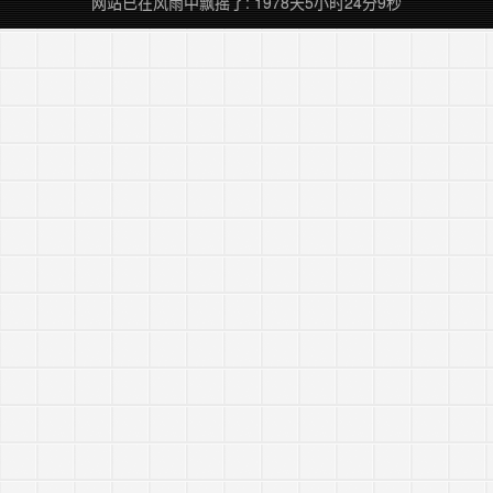
网站已在风雨中飘摇了: 1978天5小时24分9秒