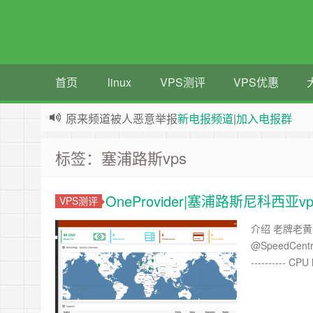
首页
linux
VPS测评
VPS优惠
原来频道被人恶意举报
新电报频道
|
加入电报群
greenwebpage|香港|日本|新加坡|美国等多地vps
标签：塞浦路斯vps
OneProvider|塞浦路斯尼科西亚v
VPS测评
介绍 老牌老黄
@SpeedCentre 测
---------- C