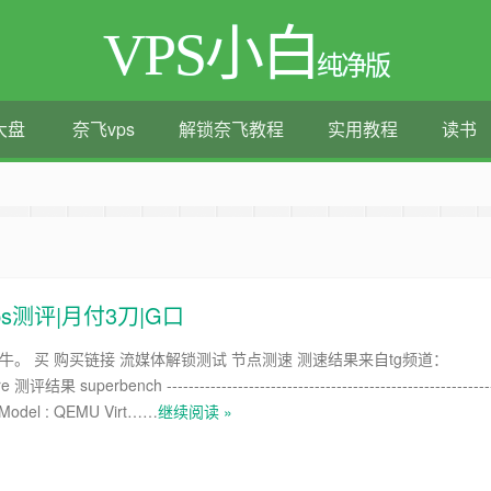
VPS小白
纯净版
大盘
奈飞vps
解锁奈飞教程
实用教程
读书
测评|移动直连|1Gbps带宽|年付€29
ps测评|月付3刀|G口
牛。 买 购买链接 流媒体解锁测试 节点测速 测速结果来自tg频道：
评结果 superbench -----------------------------------------------------------
PU Model : QEMU Virt……
继续阅读 »