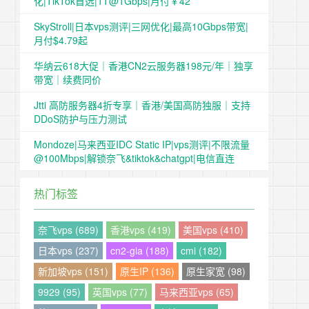
化|TikTok首选|1T@1Gbps|月付￥42
SkyStroll|日本vps测评|三网优化|最高10Gbps带宽|
月付$4.79起
华纳云618大促｜香港CN2云服务器198元/年｜独享
带宽｜续费同价
Jtti 高防服务器4折专享｜香港/美国高防独服｜支持
DDoS防护与压力测试
Mondoze|马来西亚IDC Static IP|vps测评|不限流量
@100Mbps|解锁奈飞&tiktok&chatgpt|电信直连
热门标签
奈飞vps (689)
香港vps (419)
美国vps (410)
日本vps (237)
cn2-gia (188)
cmi (182)
新加坡vps (151)
原生IP (136)
原生家宽 (98)
9929 (95)
英国vps (77)
马来西亚vps (65)