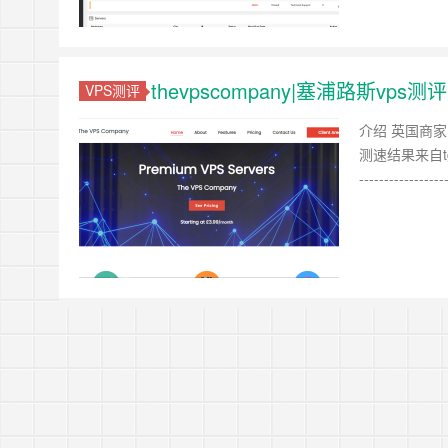
thevpscompany|塞浦路斯vps测
VPS测评
介绍 英国商家
测速结果来自tg频道：
---------------