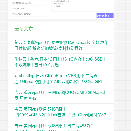
最新文章
荫云|新加坡vps测评|原生IP|2T@1Gbps起|全场7折|
月付$7起|解锁新加坡流媒体|移动直连
华纳云 | 香港/日本/美国 | 1核 1G内存 | 50G SSD |
不限流量 | 首月19.9元起
lamhosting|日本 ChinaRoute VPS测评|三网直
连|1Gbps带宽|月付￥7.99起|解锁奈飞&ChatGPT
吉云|香港vps测评|三网优化|CUG+CMI|200Mbps带
宽|月付￥42
吉云|英国vps测评|双ISP原生
IP|9929+CMIN2|TikTok首选|1T@1Gbps|月付￥47
吉云|美国vps测评|双ISP原生IP|三网4837优