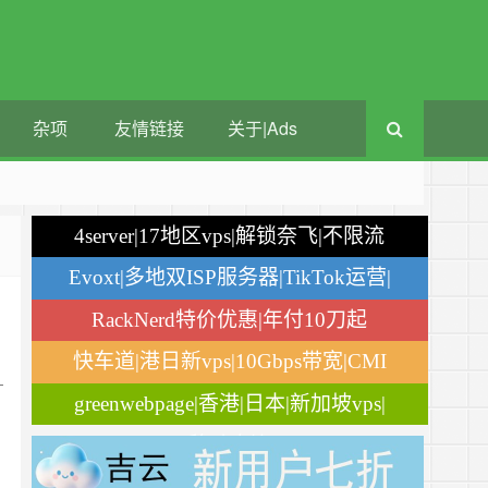
杂项
友情链接
关于|Ads
4server|17地区vps|解锁奈飞|不限流
量
Evoxt|多地双ISP服务器|TikTok运营|
月付$2.84
RackNerd特价优惠|年付10刀起
快车道|港日新vps|10Gbps带宽|CMI
-
greenwebpage|香港|日本|新加坡vps|
移动直连