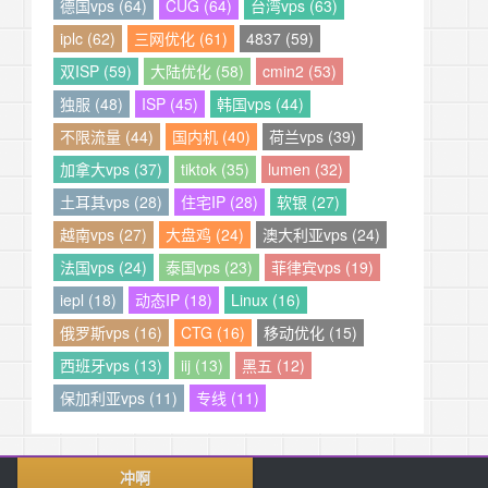
德国vps (64)
CUG (64)
台湾vps (63)
iplc (62)
三网优化 (61)
4837 (59)
双ISP (59)
大陆优化 (58)
cmin2 (53)
独服 (48)
ISP (45)
韩国vps (44)
不限流量 (44)
国内机 (40)
荷兰vps (39)
加拿大vps (37)
tiktok (35)
lumen (32)
土耳其vps (28)
住宅IP (28)
软银 (27)
越南vps (27)
大盘鸡 (24)
澳大利亚vps (24)
法国vps (24)
泰国vps (23)
菲律宾vps (19)
iepl (18)
动态IP (18)
Linux (16)
俄罗斯vps (16)
CTG (16)
移动优化 (15)
西班牙vps (13)
iij (13)
黑五 (12)
保加利亚vps (11)
专线 (11)
冲啊