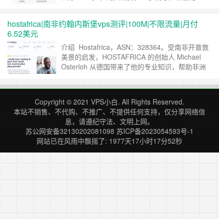
1C750M8G，100G流量，月付59兰特(约24元)，
你没看错100G流量，哈哈。需要流量多一点的可
hostafrica|南非约翰内斯堡vps测评|100M|不限流量|月付
以买99兰特的，500G流量。IP为南非原生IP，双
6.52美元
ISP，几乎解锁所有流媒体。 买 购买链接 ……
继
续阅读 »
介绍 Hostafrica，ASN：328364。受南非开普敦
美景的启发，HOSTAFRICA 的创始人 Michael
Osterloh 从德国带来了他的专业知识，帮助非洲
人上网。主要有位于南非的虚拟服务器和独立服务
器，有OVZ和KVM虚拟化，可选Windows和
Linux。 支持信用卡，PayPal付款。 2015 年底，
Copyright © 2021
VPS小白
. All Rights Reserved.
Cloud to Machin……
继续阅读 »
本站不销售、不代购、不推广、不提供任何支持，仅分享网络信
息，请遵纪守法、文明上网。
苏公网安备32130202081098
苏ICP备2023054593号-1
网站已在风雨中飘摇了: 1977天17小时17分52秒