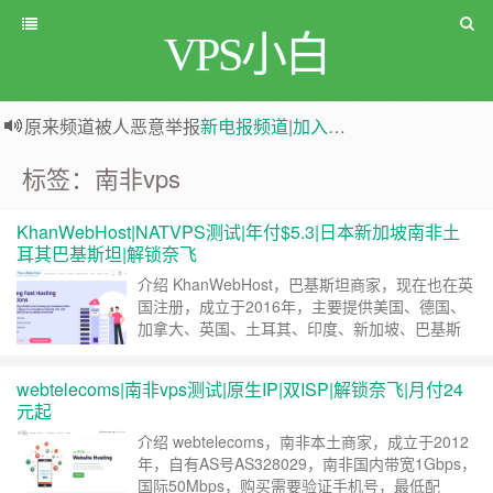
VPS小白
原来频道被人恶意举报
新电报频道
|
加入电报群
greenwebpage|香港|日本|新加坡|美国等多地vps测评|移动直连|1Gbps带宽|年付€29
标签：南非vps
KhanWebHost|NATVPS测试|年付$5.3|日本新加坡南非土
耳其巴基斯坦|解锁奈飞
介绍 KhanWebHost，巴基斯坦商家，现在也在英
国注册，成立于2016年，主要提供美国、德国、
加拿大、英国、土耳其、印度、新加坡、巴基斯
坦、日本、南非、荷兰等地的KVM VPS、
NATKVM VPS、NATOVZ VPS，最近有优惠活
webtelecoms|南非vps测试|原生IP|双ISP|解锁奈飞|月付24
动，13+个地区的NATVPS年付仅需5.3刀，一个
元起
NAT IPV4+1 Dedicated IPV6。付款方式：我们
接……
继续阅读 »
介绍 webtelecoms，南非本土商家，成立于2012
年，自有AS号AS328029，南非国内带宽1Gbps，
国际50Mbps，购买需要验证手机号，最低配